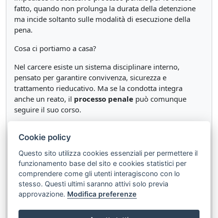
fatto, quando non prolunga la durata della detenzione
ma incide soltanto sulle modalità di esecuzione della
pena.
Cosa ci portiamo a casa?
Nel carcere esiste un sistema disciplinare interno,
pensato per garantire convivenza, sicurezza e
trattamento rieducativo. Ma se la condotta integra
anche un reato, il
processo penale
può comunque
seguire il suo corso.
Insomma: la regola interna del carcere può chiudere la
Cookie policy
porta della socialità per qualche giorno, ma non chiude
la porta del processo penale.
Questo sito utilizza cookies essenziali per permettere il
funzionamento base del sito e cookies statistici per
comprendere come gli utenti interagiscono con lo
Documenti correlati:
stesso. Questi ultimi saranno attivi solo previa
approvazione.
Modifica preferenze
Testo integrale di
Corte Costituzionale, Sentenza n.
118 del 02/07/2026