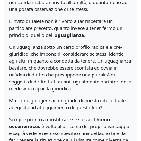
noi condannata. Un invito all'umiltà, o quantomeno ad
una posata osservazione di se stessi.
L'invito di Talete non è rivolto a far rispettare un
particolare precetto, quanto invece a tener fermo un
principio: quello dell'
uguaglianza
.
Un'uguaglianza sotto un certo profilo radicale e pre-
giuridico, che impone di considerare se stessi identici
agli altri in quanto a condotta da tenere. Un'uguaglianza
basilare, che dovrebbe essere scontata ed ovvia in
un'idea di diritto che presuppone una pluralità di
soggetti di diritto tutti quanti ugualmente portatori della
medesima capacità giuridica.
Ma come giungere ad un grado di onesta intellettuale
adeguata ad atteggiamento di questo tipo?
Sempre pronto a giustificare se stesso, l'
homo
oeconomicus
è volto alla ricerca del proprio vantaggio
e saprà vedere nel caso specifico una dettaglio tale da
far ritenere la situazione da lui vissuta come diversa da