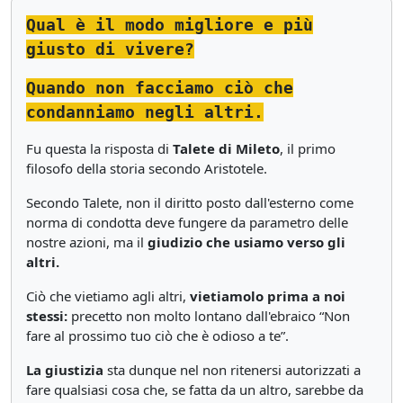
Qual è il modo migliore e più
giusto di vivere?
Quando non facciamo ciò che
condanniamo negli altri.
Fu questa la risposta di
Talete di Mileto
, il primo
filosofo della storia secondo Aristotele.
Secondo Talete, non il diritto posto dall'esterno come
norma di condotta deve fungere da parametro delle
nostre azioni, ma il
giudizio che usiamo verso gli
altri.
Ciò che vietiamo agli altri,
vietiamolo prima a noi
stessi:
precetto non molto lontano dall'ebraico “Non
fare al prossimo tuo ciò che è odioso a te”.
La giustizia
sta dunque nel non ritenersi autorizzati a
fare qualsiasi cosa che, se fatta da un altro, sarebbe da