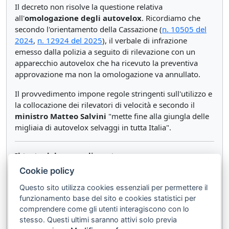
Il decreto non risolve la questione relativa
all'
omologazione degli autovelox
. Ricordiamo che
secondo l'orientamento della Cassazione (
n. 10505 del
2024
,
n. 12924 del 2025
), il verbale di infrazione
emesso dalla polizia a seguito di rilevazione con un
apparecchio autovelox che ha ricevuto la preventiva
approvazione ma non la omologazione va annullato.
Il provvedimento impone regole stringenti sull'utilizzo e
la collocazione dei rilevatori di velocità e secondo il
ministro Matteo Salvini
"mette fine alla giungla delle
migliaia di autovelox selvaggi in tutta Italia".
Il testo del provvedimento:
Cookie policy
MINISTERO DELLE INFRASTRUTTURE E DEI
TRASPORTI, DECRETO 11 aprile 2024
Questo sito utilizza cookies essenziali per permettere il
Modalita' di collocazione e uso dei dispositivi o
funzionamento base del sito e cookies statistici per
mezzi tecnici di controllo, finalizzati al rilevamento
comprendere come gli utenti interagiscono con lo
a distanza delle violazioni delle norme di
stesso. Questi ultimi saranno attivi solo previa