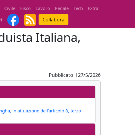
Civile
Fisco
Lavoro
Penale
Tech
Extra
Collabora
ti
uista Italiana,
Pubblicato il
27/5/2026
gha, in attuazione dell'articolo 8, terzo