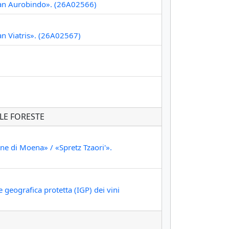
ntan Aurobindo». (26A02566)
an Viatris». (26A02567)
LE FORESTE
ne di Moena» / «Spretz Tzaori'».
 geografica protetta (IGP) dei vini