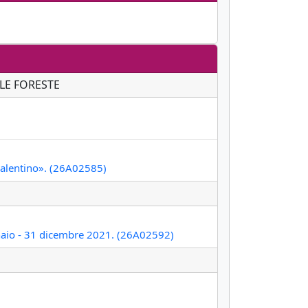
I
LE FORESTE
 Salentino». (26A02585)
gennaio - 31 dicembre 2021. (26A02592)