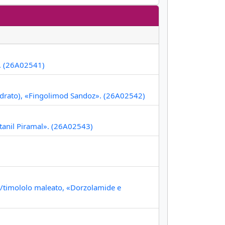
». (26A02541)
ridrato), «Fingolimod Sandoz». (26A02542)
ntanil Piramal». (26A02543)
o/timololo maleato, «Dorzolamide e