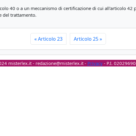
rticolo 40 o a un meccanismo di certificazione di cui all'articolo 
re del trattamento.
«
Articolo 23
Articolo 25
»
24 misterlex.it -
redazione@misterlex.it
-
Privacy
- P.I. 0202969