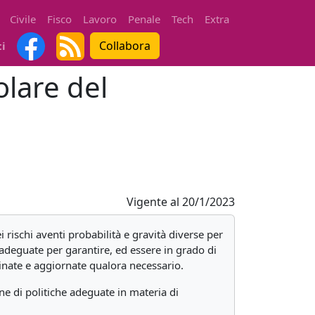
Civile
Fisco
Lavoro
Penale
Tech
Extra
Collabora
ti
olare del
Vigente al
20/1/2023
i rischi aventi probabilità e gravità diverse per
ve adeguate per garantire, ed essere in grado di
nate e aggiornate qualora necessario.
one di politiche adeguate in materia di