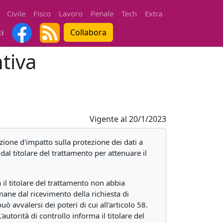
Civile
Fisco
Lavoro
Penale
Tech
Extra
Collabora
ti
tiva
Vigente al
20/1/2023
azione d'impatto sulla protezione dei dati a
al titolare del trattamento per attenuare il
a il titolare del trattamento non abbia
imane dal ricevimento della richiesta di
ò avvalersi dei poteri di cui all'articolo 58.
utorità di controllo informa il titolare del