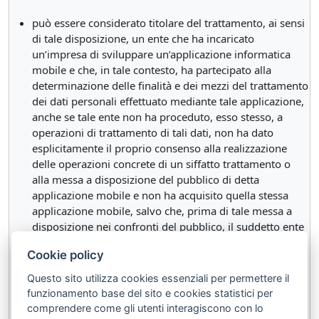
può essere considerato titolare del trattamento, ai sensi
di tale disposizione, un ente che ha incaricato
un’impresa di sviluppare un’applicazione informatica
mobile e che, in tale contesto, ha partecipato alla
determinazione delle finalità e dei mezzi del trattamento
dei dati personali effettuato mediante tale applicazione,
anche se tale ente non ha proceduto, esso stesso, a
operazioni di trattamento di tali dati, non ha dato
esplicitamente il proprio consenso alla realizzazione
delle operazioni concrete di un siffatto trattamento o
alla messa a disposizione del pubblico di detta
applicazione mobile e non ha acquisito quella stessa
applicazione mobile, salvo che, prima di tale messa a
disposizione nei confronti del pubblico, il suddetto ente
si sia espressamente opposto ad essa e al trattamento
Cookie policy
dei dati personali che ne è derivato.
costituisce un «trattamento», ai sensi di tale
Questo sito utilizza cookies essenziali per permettere il
disposizione, l’uso di dati personali a fini di test
funzionamento base del sito e cookies statistici per
informatici di un’applicazione mobile, salvo che tali dati
comprendere come gli utenti interagiscono con lo