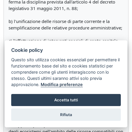
ferma la disciplina prevista dall'articolo 4 del decreto
legislativo 31 maggio 2011, n. 88;
b) l'unificazione delle risorse di parte corrente e la
semplificazione delle relative procedure amministrative;
c) l'effettuazione di interventi speciali di conto capitale,
ivi compresi quelli finalizzati ad eliminare il deficit
Cookie policy
infrastrutturale tra le diverse aree del territorio
Questo sito utilizza cookies essenziali per permettere il
nazionale e a rimuovere gli svantaggi derivanti
funzionamento base del sito e cookies statistici per
dall'insularita', da individuare mediante gli strumenti di
comprendere come gli utenti interagiscono con lo
programmazione finanziaria e di bilancio di cui
stesso. Questi ultimi saranno attivi solo previa
all'articolo 7, comma 2, lettere a), d) ed f), della legge 31
approvazione.
Modifica preferenze
dicembre 2009, n. 196;
d) l'individuazione delle misure che concorrano a
Accetta tutti
rimuovere gli svantaggi derivanti dall'insularita',
promuovendo il diritto alla mobilita' e alla continuita'
Rifiuta
territoriale per tutte le isole, le forme di fiscalita' di
sviluppo, la perequazione infrastrutturale e la tutela
degli ecosistemi nell'ambito delle risorse compatibili con