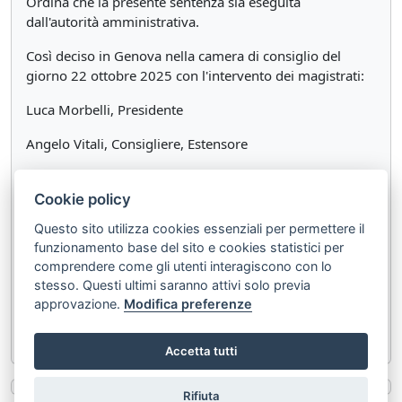
Ordina che la presente sentenza sia eseguita
dall'autorità amministrativa.
Così deciso in Genova nella camera di consiglio del
giorno 22 ottobre 2025 con l'intervento dei magistrati:
Luca Morbelli, Presidente
Angelo Vitali, Consigliere, Estensore
Nicola Pistilli, Referendario
Cookie policy
L'ESTENSORE
Questo sito utilizza cookies essenziali per permettere il
Angelo Vitali
funzionamento base del sito e cookies statistici per
IL PRESIDENTE
comprendere come gli utenti interagiscono con lo
Luca Morbelli
stesso. Questi ultimi saranno attivi solo previa
approvazione.
Modifica preferenze
IL SEGRETARIO
Accetta tutti
Rifiuta