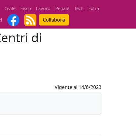
Civile
Fisco
Lavoro
Penale
Tech
Extra
Collabora
ti
entri di
Vigente al
14/6/2023