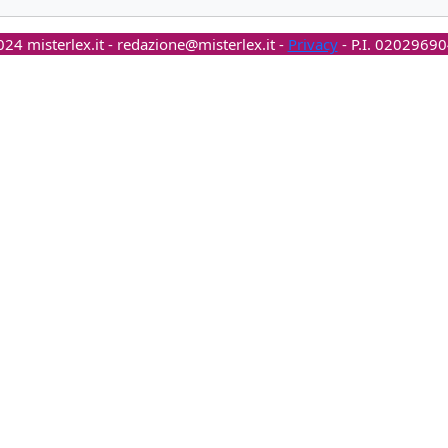
24 misterlex.it -
redazione@misterlex.it
-
Privacy
- P.I. 0202969