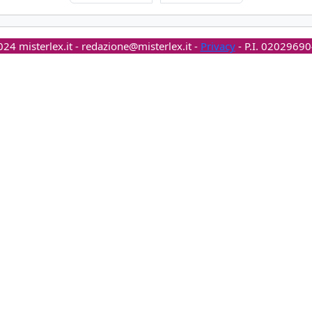
24 misterlex.it -
redazione@misterlex.it
-
Privacy
- P.I. 0202969