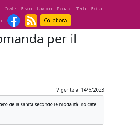
Civile
Fisco
Lavoro
Penale
Tech
Extra
Collabora
ti
Domanda per il
Vigente al
14/6/2023
ero della sanità secondo le modalità indicate