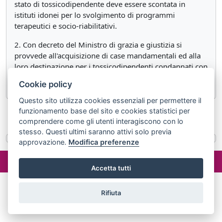
stato di tossicodipendente deve essere scontata in
istituti idonei per lo svolgimento di programmi
terapeutici e socio-riabilitativi.
2. Con decreto del Ministro di grazia e giustizia si
provvede all'acquisizione di case mandamentali ed alla
loro destinazione per i tossicodipendenti condannati con
sentenza anche non definitiva.
Cookie policy
Questo sito utilizza cookies essenziali per permettere il
funzionamento base del sito e cookies statistici per
«
Articolo 94 bis
Articolo 96
»
comprendere come gli utenti interagiscono con lo
stesso. Questi ultimi saranno attivi solo previa
approvazione.
Modifica preferenze
©2024 misterlex.it -
redazione@misterlex.it
-
Privacy
- P.I.
02029690472
Accetta tutti
Rifiuta