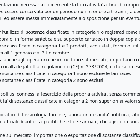
azione necessaria concernente la loro attivita' al fine di compro
 essere conservata per un periodo non inferiore a tre anni, a decor
 1, ed essere messa immediatamente a disposizione per un eventuale
 l'utilizzo di sostanze classificate in categoria 1 o registrati come
aio, in forma sintetica e su supporto cartaceo in doppia copia o 
e classificate in categoria 1 e 2 prodotti, acquistati, forniti o util
za all'1 gennaio e al 31 dicembre.
ca anche agli operatori che immettono sul mercato, importano o es
 di cui all'allegato II al regolamento (CE) n. 273/2004, e che sono es
 sostanze classificate in categoria 1 sono escluse le farmacie.
 sostanze classificate in categoria 2 sono esclusi:
soli usi connessi all'esercizio della propria attivita', senza comme
a' di sostanze classificate in categoria 2 non superiori ai valori s
laboratori di tossicologia forense, laboratori di sanita' pubblica, lab
ri ufficiali di autorita' pubbliche e forze armate, che agiscono uni
e sul mercato, importazione o esportazione di sostanze classifica