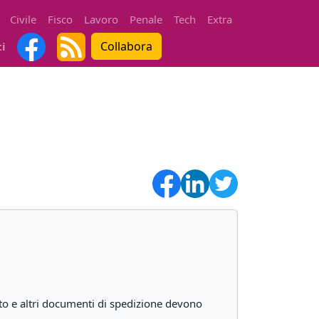
Civile
Fisco
Lavoro
Penale
Tech
Extra
Collabora
ti
to e altri documenti di spedizione devono