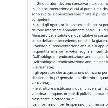
4. Gli operatori devono conservare la document
5. La documentazione di cui ai punti 1 e 4 deve
sono svolte le operazioni specificate al punto
competenti.
6. Tutti gli operatori in possesso di licenza per
devono informare annualmente entro il 15 febbr
Ministero della salute dei quantitativi di sostanz
corso dell'anno precedente, nonche' la giacen
L'obbligo di rendicontazione annuale si appli
in quantita' inferiori ai valori soglia annuali,
Dall'obbligo di rendicontazione annuale per le
Dall'obbligo di rendicontazione annuale per le
- le farmacie;
- gli operatori che acquistano o utilizzano per 
di calendario (1° gennaio - 31 dicembre) quantit
273/2004;
- le strutture o istituzioni, quali universita', 
veterinari, dogane, organi di polizia, laborato
classificate in categoria 2.
Le informazioni per le operazioni di immission