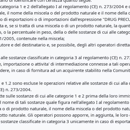
tano di identificare con certezza quanto segue:
la categoria 1 e 2 dell'allegato I al regolamento (CE) n. 273/2004 e
ale, il nome della miscela o del prodotto naturale e il nome della o
aso di esportazioni o di importazioni dall'espressione "DRUG PR
ata e, se si tratta di una miscela o di un prodotto naturale, la quanti
, o la percentuale in peso, della o delle sostanze di cui alle catego
11/2005, contenute nella miscela;
ibutore e del destinatario e, se possibile, degli altri operatori dir
lle sostanze classificate in categoria 3 al regolamento (CE) n. 27
 importazione o attivita' di intermediazione connesse a tali oper
 in caso di fornitura ad un acquirente stabilito nella Comunita', 
 e 1.2 sono escluse le operazioni relative alle sostanze di cui alla
 (CE) n. 273/2004.
tte sulle sostanze di cui alle categorie 1 e 2 prima della loro im
 nome di tali sostanze quale figura nell'allegato I al regolamento 
o di prodotto naturale, il nome della miscela o del prodotto natu
otto naturale. Gli operatori possono apporre, in aggiunta, le loro 
e sostanze classificate in categoria 3 unicamente in caso di esporta