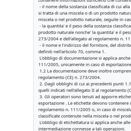
contenere informazioni sufficienti che consen
- il nome della sostanza classificata di cui al
si tratta di una miscela o di un prodotto natur
miscela o nel prodotto naturale, seguite in c
- la quantita' e il peso della sostanza classific
prodotto naturale nonche' la quantita' e il peso
273/2004 e dell'allegato al regolamento n. 1
- il nome e l'indirizzo del fornitore, del distr
definiti nell'articolo 70, comma 1.
L'obbligo di documentazione si applica anche a
111/2005, unicamente in caso di esportazione,
1.2 La documentazione deve inoltre comprendere,
regolamento (CE) n. 273/2004.
2. Dagli obblighi di cui ai precedenti punti 1.1
quelli indicati nell'allegato II al regolamento
3. Gli operatori sono tenuti ad apporre etiche
esportazione . Le etichette devono contenere il
regolamento n. 111/2005 o, in caso di miscela 
classificate contenute nella miscela o nel prod
L'obbligo di etichettatura si applica anche all
intermediazione connesse a tali operazioni.