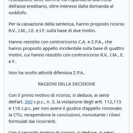
dell’asse ereditario, oltre interessi dalla domanda al
soddisfo.
Per la cassazione della sentenza, hanno proposto ricorso
R.V., I.M., I.E. e I.F. sulla base di due motivi.
Hanno resistito con controricorso C.A. e Z.P.A., che
hanno proposto appello incidentale sulla base di quattro
motivi, cui hanno resistito con controricorso R.V., I.M., E.
e F..
Non ha svolto attività difensiva Z.P.A..
RAGIONI DELLA DECISIONE
Con il primo motivo di ricorso, si deduce, ai sensi
dell’art.
360
c.p.c., n. 3, la violazione degli artt. 112,115
e 116 c.p.c. per non avere il giudice d’appello rinnovato
la CTU, recependone le conclusioni, nonostante i rilievi
formulati dai ricorrenti.
Con il secondo motivo di ricorso, si deduce, ai sensi