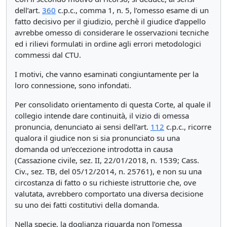
dell’art.
360
c.p.c., comma 1, n. 5, l’omesso esame di un
fatto decisivo per il giudizio, perchè il giudice d’appello
avrebbe omesso di considerare le osservazioni tecniche
ed i rilievi formulati in ordine agli errori metodologici
commessi dal CTU.
I motivi, che vanno esaminati congiuntamente per la
loro connessione, sono infondati.
Per consolidato orientamento di questa Corte, al quale il
collegio intende dare continuità, il vizio di omessa
pronuncia, denunciato ai sensi dell’art.
112
c.p.c., ricorre
qualora il giudice non si sia pronunciato su una
domanda od un’eccezione introdotta in causa
(Cassazione civile, sez. II, 22/01/2018, n. 1539; Cass.
Civ., sez. TB, del 05/12/2014, n. 25761), e non su una
circostanza di fatto o su richieste istruttorie che, ove
valutata, avrebbero comportato una diversa decisione
su uno dei fatti costitutivi della domanda.
Nella specie, la doglianza riguarda non l’omessa