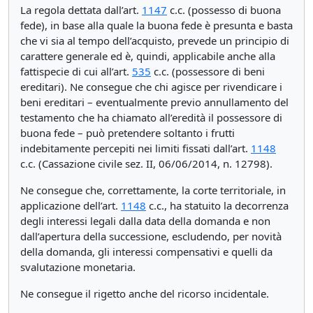
La regola dettata dall’art.
1147
c.c. (possesso di buona
fede), in base alla quale la buona fede è presunta e basta
che vi sia al tempo dell’acquisto, prevede un principio di
carattere generale ed è, quindi, applicabile anche alla
fattispecie di cui all’art.
535
c.c. (possessore di beni
ereditari). Ne consegue che chi agisce per rivendicare i
beni ereditari – eventualmente previo annullamento del
testamento che ha chiamato all’eredità il possessore di
buona fede – può pretendere soltanto i frutti
indebitamente percepiti nei limiti fissati dall’art.
1148
c.c. (Cassazione civile sez. II, 06/06/2014, n. 12798).
Ne consegue che, correttamente, la corte territoriale, in
applicazione dell’art.
1148
c.c., ha statuito la decorrenza
degli interessi legali dalla data della domanda e non
dall’apertura della successione, escludendo, per novità
della domanda, gli interessi compensativi e quelli da
svalutazione monetaria.
Ne consegue il rigetto anche del ricorso incidentale.