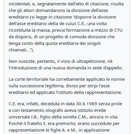
incidentali, e, segnatamente dall’atto di citazione, risulta
che gli attori domandarono la divisione dell’asse
ereditario (si legge in citazione “disporre la divisione
dell’asse ereditario della de cuius C.E., una volta
ricostituita la massa, previa formazione a mezzo di CTU
da disporsi, di un progetto di comoda divisione che
tenga conto della quota ereditaria dei singoli
chiamati…”).
Non sussiste, pertanto, il vizio di ultrapetizione, nè
l’introduzione di una nuova domanda in sede d’appello.
La corte territoriale ha correttamente applicato le norme
sulla successione legittima, diviso per stirpi l’asse
ereditario ed applicato l’istituto della rappresentazione.
C.E. era, infatti, deceduta in data 30.6.1989 senza prole
e con testamento olografo aveva istituito erede
universale I.R., figlio della sorella C.M., ancora in vita.
Poichè il fratello S. era premorto, erano succedute per
rappresentazione le figlie A. e M., in applicazione