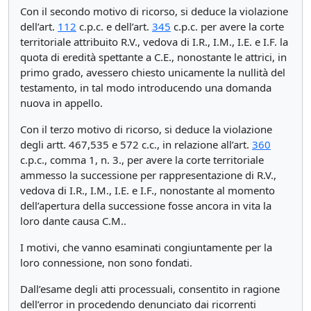
Con il secondo motivo di ricorso, si deduce la violazione
dell’art.
112
c.p.c. e dell’art.
345
c.p.c. per avere la corte
territoriale attribuito R.V., vedova di I.R., I.M., I.E. e I.F. la
quota di eredità spettante a C.E., nonostante le attrici, in
primo grado, avessero chiesto unicamente la nullità del
testamento, in tal modo introducendo una domanda
nuova in appello.
Con il terzo motivo di ricorso, si deduce la violazione
degli artt. 467,535 e 572 c.c., in relazione all’art.
360
c.p.c., comma 1, n. 3., per avere la corte territoriale
ammesso la successione per rappresentazione di R.V.,
vedova di I.R., I.M., I.E. e I.F., nonostante al momento
dell’apertura della successione fosse ancora in vita la
loro dante causa C.M..
I motivi, che vanno esaminati congiuntamente per la
loro connessione, non sono fondati.
Dall’esame degli atti processuali, consentito in ragione
dell’error in procedendo denunciato dai ricorrenti