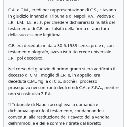
C.A. e C.M., eredi per rappresentazione di C.S., citavano
in giudizio innanzi al Tribunale di Napoli R.V., vedova di
I.R., I.M., I.E. e I.F. per chiedere dichiararsi la nullità del
testamento di C.E. per falsità della firma e l’apertura
della successione legittima.
C.E. era deceduta in data 30.6.1989 senza prole e, con
testamento olografo, aveva istituito erede universale
I.R., poi deceduto.
Nel corso del giudizio di primo grado si era verificato il
decesso di C.M., moglie di I.R. e, in appello, era
deceduta C.M., figlia di C.S., sicchè il processo
proseguiva nei confronti degli eredi C.A. e Z.P.A., mentre
non si costituiva Z.P.A..
Il Tribunale di Napoli accoglieva la domanda e
dichiarava apocrifo il testamento, condannando i
convenuti alla restituzione del ricavato della vendita
dell’immobile e delle somme ritirate dal libretto