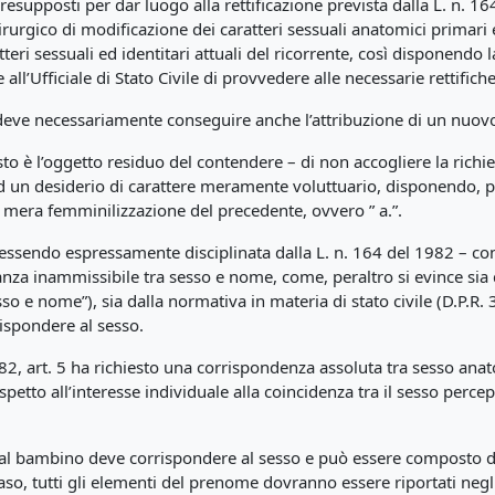
resupposti per dar luogo alla rettificazione prevista dalla L. n. 
irurgico di modificazione dei caratteri sessuali anatomici prima
ratteri sessuali ed identitari attuali del ricorrente, così disponendo 
’Ufficiale di Stato Civile di provvedere alle necessarie rettifiche 
le deve necessariamente conseguire anche l’attribuzione di un nuo
sto è l’oggetto residuo del contendere – di non accogliere la richi
ad un desiderio di carattere meramente voluttuario, disponendo, p
 mera femminilizzazione del precedente, ovvero ” a.”.
essendo espressamente disciplinata dalla L. n. 164 del 1982 – co
anza inammissibile tra sesso e nome, come, peraltro si evince sia da
sso e nome”), sia dalla normativa in materia di stato civile (D.P.R
ispondere al sesso.
 1982, art. 5 ha richiesto una corrispondenza assoluta tra sesso 
 rispetto all’interesse individuale alla coincidenza tra il sesso perc
sto al bambino deve corrispondere al sesso e può essere composto
so, tutti gli elementi del prenome dovranno essere riportati negli estr