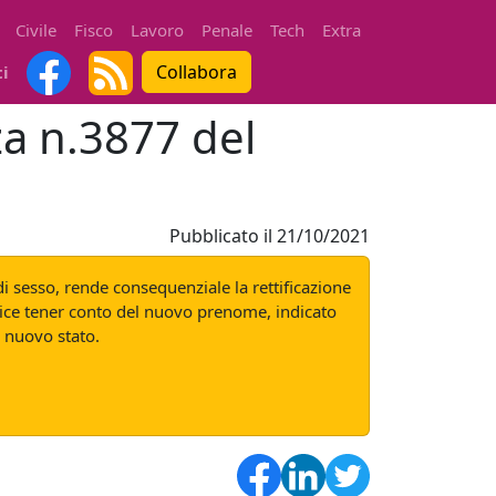
Civile
Fisco
Lavoro
Penale
Tech
Extra
Collabora
ti
za n.3877 del
Pubblicato il
21/10/2021
 di sesso, rende consequenziale la rettificazione
dice tener conto del nuovo prenome, indicato
l nuovo stato.