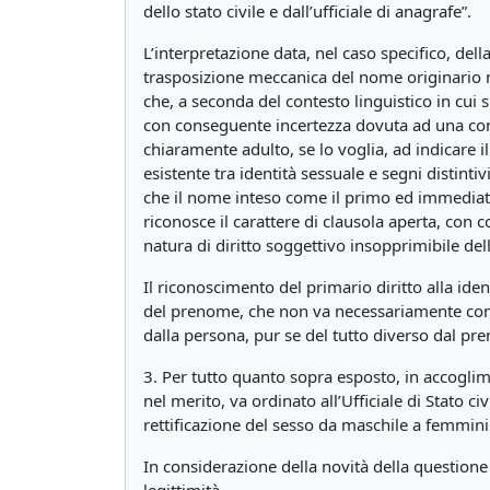
dello stato civile e dall’ufficiale di anagrafe”.
L’interpretazione data, nel caso specifico, del
trasposizione meccanica del nome originario ne
che, a seconda del contesto linguistico in cui 
con conseguente incertezza dovuta ad una conv
chiaramente adulto, se lo voglia, ad indicare i
esistente tra identità sessuale e segni distin
che il nome inteso come il primo ed immediato s
riconosce il carattere di clausola aperta, con c
natura di diritto soggettivo insopprimibile del
Il riconoscimento del primario diritto alla iden
del prenome, che non va necessariamente conve
dalla persona, pur se del tutto diverso dal pr
3. Per tutto quanto sopra esposto, in accogli
nel merito, va ordinato all’Ufficiale di Stato ci
rettificazione del sesso da maschile a femminil
In considerazione della novità della questione 