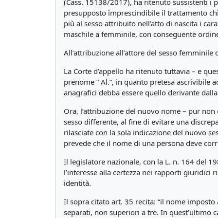
(Cass. 15138/2017), ha ritenuto sussistenti i p
presupposto imprescindibile il trattamento ch
più al sesso attribuito nell’atto di nascita i ca
maschile a femminile, con conseguente ordine all
All’attribuzione all’attore del sesso femmini
La Corte d’appello ha ritenuto tuttavia – e que
prenome ” Al.”, in quanto pretesa ascrivibile 
anagrafici debba essere quello derivante dalla
Ora, l’attribuzione del nuovo nome – pur non 
sesso differente, al fine di evitare una discrep
rilasciate con la sola indicazione del nuovo se
prevede che il nome di una persona deve corr
Il legislatore nazionale, con la L. n. 164 del
l’interesse alla certezza nei rapporti giuridici
identità.
Il sopra citato art. 35 recita: “il nome impo
separati, non superiori a tre. In quest’ultimo ca