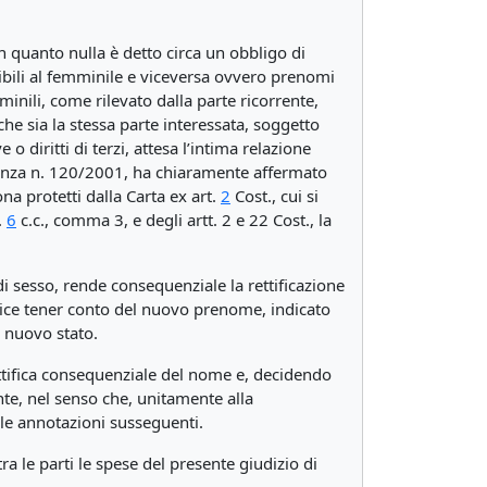
n quanto nulla è detto circa un obbligo di
ibili al femminile e viceversa ovvero prenomi
inili, come rilevato dalla parte ricorrente,
 sia la stessa parte interessata, soggetto
diritti di terzi, attesa l’intima relazione
entenza n. 120/2001, ha chiaramente affermato
na protetti dalla Carta ex art.
2
Cost., cui si
.
6
c.c., comma 3, e degli artt. 2 e 22 Cost., la
 di sesso, rende consequenziale la rettificazione
dice tener conto del nuovo prenome, indicato
l nuovo stato.
ettifica consequenziale del nome e, decidendo
rente, nel senso che, unitamente alla
alle annotazioni susseguenti.
a le parti le spese del presente giudizio di