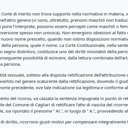
la Corte di merito non trova supporto nella normativa in materia, i
ll’altro genere (vi sono, oltretutto, prenomi maschili non traduc
si pone l’interprete, possono essere percepiti come maschili o femm
ersione spesso non univoca). Non emergono obiezioni al fatto che
l nuovo nome prescelto, quando non ostino disposizioni normative o 
tivi della persona, quale il nome. La Corte Costituzionale, nella s
egno distintivo, costituisce uno dei diritti inviolabili della perso
onseguente possibilità di evincere, dalla lettura combinata dell’art
la persona.
tità sessuale, sotteso alla disposta rettificazione dell’attribuzione
rtito nel genere scaturente dalla rettificazione, dovendo il giu
enome precedente, ove tale indicazione sia legittima e conforme a
mento del ricorso, va cassata la sentenza impugnata in punto di r
vile del Comune di Cagliari di rettificare l’atto di nascita del ricor
e, sia riportato il prenome ” Al.”, in luogo di ” A.”, provvedendo 
di diritto, ricorrono giusti motivi per compensare integralmente tr