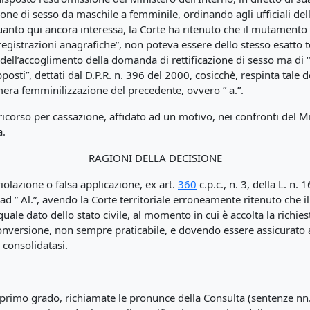
one di sesso da maschile a femminile, ordinando agli ufficiali del
anto qui ancora interessa, la Corte ha ritenuto che il mutamento d
le registrazioni anagrafiche”, non poteva essere dello stesso esatto
 dell’accoglimento della domanda di rettificazione di sesso ma di
posti”, dettati dal D.P.R. n. 396 del 2000, cosicchè, respinta tal
mera femminilizzazione del precedente, ovvero ” a.”.
corso per cassazione, affidato ad un motivo, nei confronti del Min
a.
RAGIONI DELLA DECISIONE
iolazione o falsa applicazione, ex art.
360
c.p.c., n. 3, della L. n. 
” ad ” Al.”, avendo la Corte territoriale erroneamente ritenuto che 
le dato dello stato civile, al momento in cui è accolta la richiest
ersione, non sempre praticabile, e dovendo essere assicurato anch
 consolidatasi.
i primo grado, richiamate le pronunce della Consulta (sentenze n