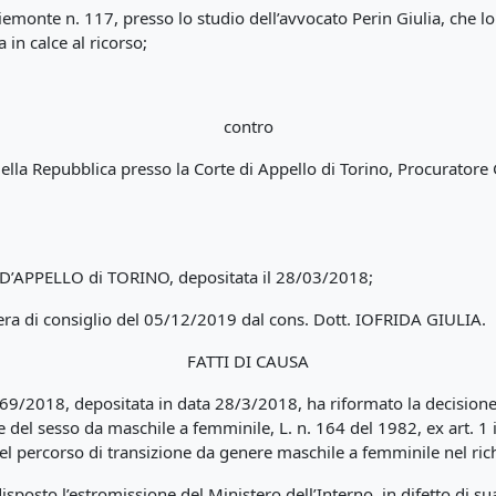
iemonte n. 117, presso lo studio dell’avvocato Perin Giulia, che 
 in calce al ricorso;
contro
ella Repubblica presso la Corte di Appello di Torino, Procuratore 
 D’APPELLO di TORINO, depositata il 28/03/2018;
mera di consiglio del 05/12/2019 dal cons. Dott. IOFRIDA GIULIA.
FATTI DI CAUSA
 569/2018, depositata in data 28/3/2018, ha riformato la decision
one del sesso da maschile a femminile, L. n. 164 del 1982, ex art. 1 i
el percorso di transizione da genere maschile a femminile nel ric
disposto l’estromissione del Ministero dell’Interno, in difetto di s