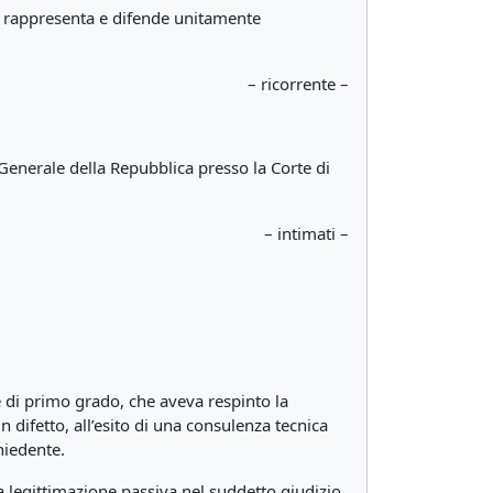
lo rappresenta e difende unitamente
– ricorrente –
Generale della Repubblica presso la Corte di
– intimati –
e di primo grado, che aveva respinto la
n difetto, all’esito di una consulenza tecnica
hiedente.
ua legittimazione passiva nel suddetto giudizio,