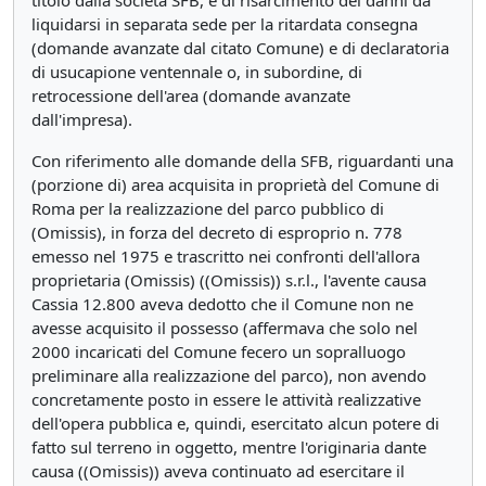
titolo dalla società SFB, e di risarcimento dei danni da
liquidarsi in separata sede per la ritardata consegna
(domande avanzate dal citato Comune) e di declaratoria
di usucapione ventennale o, in subordine, di
retrocessione dell'area (domande avanzate
dall'impresa).
Con riferimento alle domande della SFB, riguardanti una
(porzione di) area acquisita in proprietà del Comune di
Roma per la realizzazione del parco pubblico di
(Omissis), in forza del decreto di esproprio n. 778
emesso nel 1975 e trascritto nei confronti dell'allora
proprietaria (Omissis) ((Omissis)) s.r.l., l'avente causa
Cassia 12.800 aveva dedotto che il Comune non ne
avesse acquisito il possesso (affermava che solo nel
2000 incaricati del Comune fecero un sopralluogo
preliminare alla realizzazione del parco), non avendo
concretamente posto in essere le attività realizzative
dell'opera pubblica e, quindi, esercitato alcun potere di
fatto sul terreno in oggetto, mentre l'originaria dante
causa ((Omissis)) aveva continuato ad esercitare il