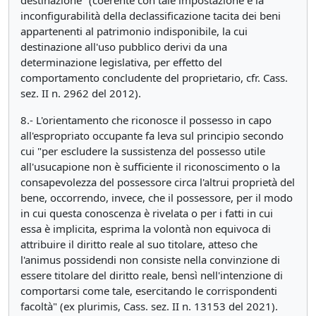
destinazione" (coerente con tale impostazione è la
inconfigurabilità della declassificazione tacita dei beni
appartenenti al patrimonio indisponibile, la cui
destinazione all'uso pubblico derivi da una
determinazione legislativa, per effetto del
comportamento concludente del proprietario, cfr. Cass.
sez. II n. 2962 del 2012).
8.- L'orientamento che riconosce il possesso in capo
all'espropriato occupante fa leva sul principio secondo
cui "per escludere la sussistenza del possesso utile
all'usucapione non è sufficiente il riconoscimento o la
consapevolezza del possessore circa l'altrui proprietà del
bene, occorrendo, invece, che il possessore, per il modo
in cui questa conoscenza è rivelata o per i fatti in cui
essa è implicita, esprima la volontà non equivoca di
attribuire il diritto reale al suo titolare, atteso che
l'animus possidendi non consiste nella convinzione di
essere titolare del diritto reale, bensì nell'intenzione di
comportarsi come tale, esercitando le corrispondenti
facoltà" (ex plurimis, Cass. sez. II n. 13153 del 2021).