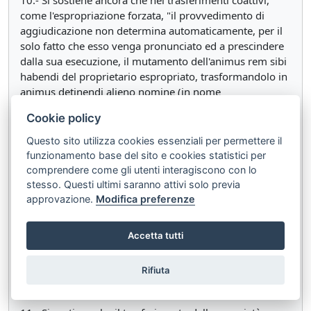
10.- Si sostiene ancora che nei trasferimenti coattivi,
come l'espropriazione forzata, "il provvedimento di
aggiudicazione non determina automaticamente, per il
solo fatto che esso venga pronunciato ed a prescindere
dalla sua esecuzione, il mutamento dell'animus rem sibi
habendi del proprietario espropriato, trasformandolo in
animus detinendi alieno nomine (in nome
dell'espropriante)" (cfr. Cass. sez. III nn. 1716 del 1966,
Cookie policy
4079 del 1968), con la conseguenza che
l'aggiudicazione trasferisce la proprietà e non il
Questo sito utilizza cookies essenziali per permettere il
possesso.
funzionamento base del sito e cookies statistici per
comprendere come gli utenti interagiscono con lo
10.1.- Si tratta, tuttavia, di vicende coattive non
stesso. Questi ultimi saranno attivi solo previa
comparabili tra loro: l'espropriazione per pubblica utilità
approvazione.
Modifica preferenze
dà luogo - come si è detto - ad un acquisto a titolo
originario con gli effetti che si sono illustrati, mentre
Accetta tutti
l'espropriazione forzata dà luogo ad un acquisto a titolo
derivativo (cfr. Cass. sez. II nn. 25926 del 2022, 20608
del 2017), rispetto al quale l'art. 2919 c.c. fa comunque
Rifiuta
salvo solo il "possesso di buona fede".