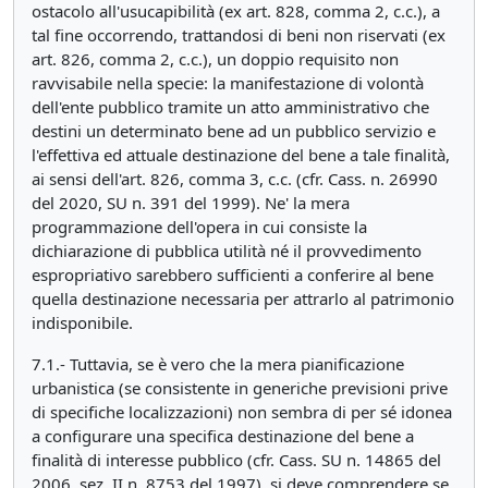
ostacolo all'usucapibilità (ex art. 828, comma 2, c.c.), a
tal fine occorrendo, trattandosi di beni non riservati (ex
art. 826, comma 2, c.c.), un doppio requisito non
ravvisabile nella specie: la manifestazione di volontà
dell'ente pubblico tramite un atto amministrativo che
destini un determinato bene ad un pubblico servizio e
l'effettiva ed attuale destinazione del bene a tale finalità,
ai sensi dell'art. 826, comma 3, c.c. (cfr. Cass. n. 26990
del 2020, SU n. 391 del 1999). Ne' la mera
programmazione dell'opera in cui consiste la
dichiarazione di pubblica utilità né il provvedimento
espropriativo sarebbero sufficienti a conferire al bene
quella destinazione necessaria per attrarlo al patrimonio
indisponibile.
7.1.- Tuttavia, se è vero che la mera pianificazione
urbanistica (se consistente in generiche previsioni prive
di specifiche localizzazioni) non sembra di per sé idonea
a configurare una specifica destinazione del bene a
finalità di interesse pubblico (cfr. Cass. SU n. 14865 del
2006, sez. II n. 8753 del 1997), si deve comprendere se