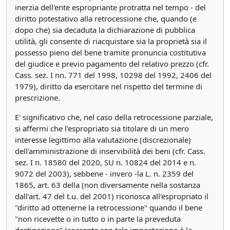
inerzia dell'ente espropriante protratta nel tempo - del
diritto potestativo alla retrocessione che, quando (e
dopo che) sia decaduta la dichiarazione di pubblica
utilità, gli consente di riacquistare sia la proprietà sia il
possesso pieno del bene tramite pronuncia costitutiva
del giudice e previo pagamento del relativo prezzo (cfr.
Cass. sez. I nn. 771 del 1998, 10298 del 1992, 2406 del
1979), diritto da esercitare nel rispetto del termine di
prescrizione.
E' significativo che, nel caso della retrocessione parziale,
si affermi che l'espropriato sia titolare di un mero
interesse legittimo alla valutazione (discrezionale)
dell'amministrazione di inservibilità dei beni (cfr. Cass.
sez. I n. 18580 del 2020, SU n. 10824 del 2014 e n.
9072 del 2003), sebbene - invero -la L. n. 2359 del
1865, art. 63 della (non diversamente nella sostanza
dall'art. 47 del t.u. del 2001) riconosca all'espropriato il
"diritto ad ottenerne la retrocessione" quando il bene
"non ricevette o in tutto o in parte la preveduta