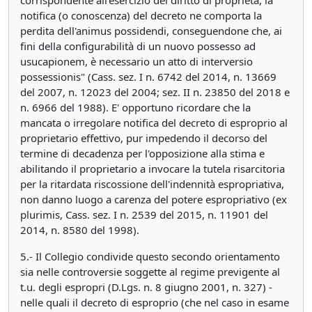
corrispondente all'esercizio del diritto di proprietà, la
notifica (o conoscenza) del decreto ne comporta la
perdita dell'animus possidendi, conseguendone che, ai
fini della configurabilità di un nuovo possesso ad
usucapionem, è necessario un atto di interversio
possessionis" (Cass. sez. I n. 6742 del 2014, n. 13669
del 2007, n. 12023 del 2004; sez. II n. 23850 del 2018 e
n. 6966 del 1988). E' opportuno ricordare che la
mancata o irregolare notifica del decreto di esproprio al
proprietario effettivo, pur impedendo il decorso del
termine di decadenza per l'opposizione alla stima e
abilitando il proprietario a invocare la tutela risarcitoria
per la ritardata riscossione dell'indennità espropriativa,
non danno luogo a carenza del potere espropriativo (ex
plurimis, Cass. sez. I n. 2539 del 2015, n. 11901 del
2014, n. 8580 del 1998).
5.- Il Collegio condivide questo secondo orientamento
sia nelle controversie soggette al regime previgente al
t.u. degli espropri (D.Lgs. n. 8 giugno 2001, n. 327) -
nelle quali il decreto di esproprio (che nel caso in esame