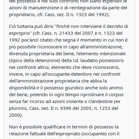
del possesso e nei suoi confronti non siano esperibili le
azioni di manutenzione o di reintegrazione da parte del
proprietario, cfr. Cass. sez. II n. 1323 del 1992).
Ciò tuttavia può dirsi "finché non interviene il decreto di
esproprio" (cfr. Cass. n. 21433 del 2007 e n. 1323 del
1992 poc'anzi citate) che segna il momento in cui non è
più possibile riconoscere in capo all'amministrazione,
divenuta proprietaria del bene, l'elemento intenzionale
(tipico della detenzione) della cd. laudatio possessoris
nei confronti altrui, elemento che deve riconoscersi,
invece, in capo all'occupante-detentore nei confronti
dell'amministrazione proprietaria che abbia la
disponibilità e il possesso giuridico anche solo animo
del bene, potendo in ogni tempo ripristinare il corpus
senza far ricorso ad azioni violente o clandestine (ex
plurimis, Cass. sez. II n. 9396 del 2005, n. 1253 del
2000).
Non è possibile qualificare in termini di possesso la
relazione fattuale dell'espropriato (occupante) con il