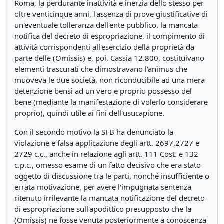
Roma, la perdurante inattività e inerzia dello stesso per
oltre venticinque anni, l'assenza di prove giustificative di
un'eventuale tolleranza dell'ente pubblico, la mancata
notifica del decreto di espropriazione, il compimento di
attività corrispondenti all'esercizio della proprietà da
parte delle (Omissis) e, poi, Cassia 12.800, costituivano
elementi trascurati che dimostravano l'animus che
muoveva le due società, non riconducibile ad una mera
detenzione bensì ad un vero e proprio possesso del
bene (mediante la manifestazione di volerlo considerare
proprio), quindi utile ai fini dell'usucapione.
Con il secondo motivo la SFB ha denunciato la
violazione e falsa applicazione degli artt. 2697,2727 e
2729 c.c., anche in relazione agli artt. 111 Cost. e 132
c.p.c., omesso esame di un fatto decisivo che era stato
oggetto di discussione tra le parti, nonché insufficiente o
errata motivazione, per avere l'impugnata sentenza
ritenuto irrilevante la mancata notificazione del decreto
di espropriazione sull'apodittico presupposto che la
(Omissis) ne fosse venuta posteriormente a conoscenza