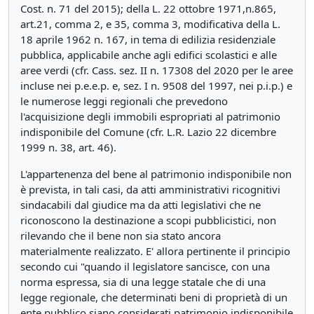
Cost. n. 71 del 2015); della L. 22 ottobre 1971,n.865,
art.21, comma 2, e 35, comma 3, modificativa della L.
18 aprile 1962 n. 167, in tema di edilizia residenziale
pubblica, applicabile anche agli edifici scolastici e alle
aree verdi (cfr. Cass. sez. II n. 17308 del 2020 per le aree
incluse nei p.e.e.p. e, sez. I n. 9508 del 1997, nei p.i.p.) e
le numerose leggi regionali che prevedono
l'acquisizione degli immobili espropriati al patrimonio
indisponibile del Comune (cfr. L.R. Lazio 22 dicembre
1999 n. 38, art. 46).
L'appartenenza del bene al patrimonio indisponibile non
è prevista, in tali casi, da atti amministrativi ricognitivi
sindacabili dal giudice ma da atti legislativi che ne
riconoscono la destinazione a scopi pubblicistici, non
rilevando che il bene non sia stato ancora
materialmente realizzato. E' allora pertinente il principio
secondo cui "quando il legislatore sancisce, con una
norma espressa, sia di una legge statale che di una
legge regionale, che determinati beni di proprietà di un
ente pubblico siano considerati patrimonio indisponibile