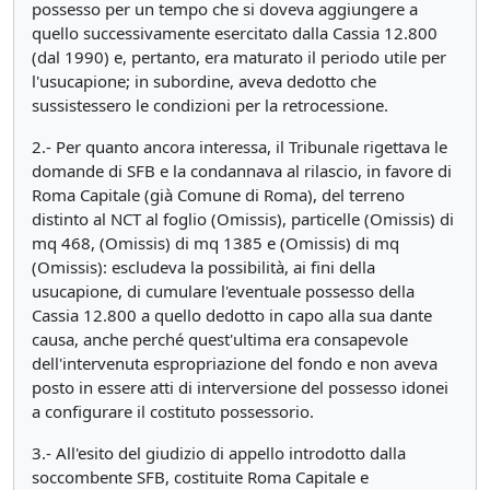
possesso per un tempo che si doveva aggiungere a
quello successivamente esercitato dalla Cassia 12.800
(dal 1990) e, pertanto, era maturato il periodo utile per
l'usucapione; in subordine, aveva dedotto che
sussistessero le condizioni per la retrocessione.
2.- Per quanto ancora interessa, il Tribunale rigettava le
domande di SFB e la condannava al rilascio, in favore di
Roma Capitale (già Comune di Roma), del terreno
distinto al NCT al foglio (Omissis), particelle (Omissis) di
mq 468, (Omissis) di mq 1385 e (Omissis) di mq
(Omissis): escludeva la possibilità, ai fini della
usucapione, di cumulare l'eventuale possesso della
Cassia 12.800 a quello dedotto in capo alla sua dante
causa, anche perché quest'ultima era consapevole
dell'intervenuta espropriazione del fondo e non aveva
posto in essere atti di interversione del possesso idonei
a configurare il costituto possessorio.
3.- All'esito del giudizio di appello introdotto dalla
soccombente SFB, costituite Roma Capitale e