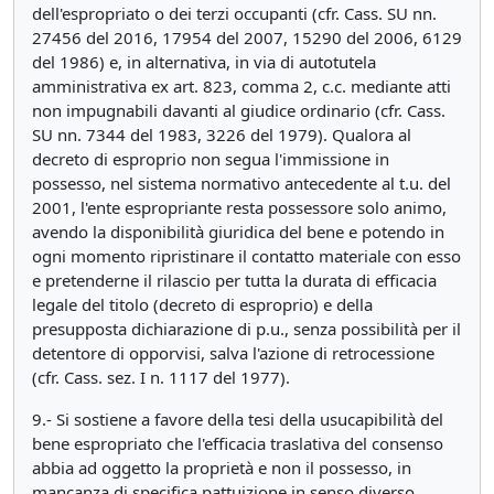
dell'espropriato o dei terzi occupanti (cfr. Cass. SU nn.
27456 del 2016, 17954 del 2007, 15290 del 2006, 6129
del 1986) e, in alternativa, in via di autotutela
amministrativa ex art. 823, comma 2, c.c. mediante atti
non impugnabili davanti al giudice ordinario (cfr. Cass.
SU nn. 7344 del 1983, 3226 del 1979). Qualora al
decreto di esproprio non segua l'immissione in
possesso, nel sistema normativo antecedente al t.u. del
2001, l'ente espropriante resta possessore solo animo,
avendo la disponibilità giuridica del bene e potendo in
ogni momento ripristinare il contatto materiale con esso
e pretenderne il rilascio per tutta la durata di efficacia
legale del titolo (decreto di esproprio) e della
presupposta dichiarazione di p.u., senza possibilità per il
detentore di opporvisi, salva l'azione di retrocessione
(cfr. Cass. sez. I n. 1117 del 1977).
9.- Si sostiene a favore della tesi della usucapibilità del
bene espropriato che l'efficacia traslativa del consenso
abbia ad oggetto la proprietà e non il possesso, in
mancanza di specifica pattuizione in senso diverso,