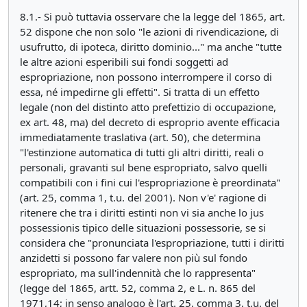
8.1.- Si può tuttavia osservare che la legge del 1865, art.
52 dispone che non solo "le azioni di rivendicazione, di
usufrutto, di ipoteca, diritto dominio..." ma anche "tutte
le altre azioni esperibili sui fondi soggetti ad
espropriazione, non possono interrompere il corso di
essa, né impedirne gli effetti". Si tratta di un effetto
legale (non del distinto atto prefettizio di occupazione,
ex art. 48, ma) del decreto di esproprio avente efficacia
immediatamente traslativa (art. 50), che determina
"l'estinzione automatica di tutti gli altri diritti, reali o
personali, gravanti sul bene espropriato, salvo quelli
compatibili con i fini cui l'espropriazione è preordinata"
(art. 25, comma 1, t.u. del 2001). Non v'e' ragione di
ritenere che tra i diritti estinti non vi sia anche lo jus
possessionis tipico delle situazioni possessorie, se si
considera che "pronunciata l'espropriazione, tutti i diritti
anzidetti si possono far valere non più sul fondo
espropriato, ma sull'indennità che lo rappresenta"
(legge del 1865, artt. 52, comma 2, e L. n. 865 del
1971,14; in senso analogo è l'art. 25, comma 3, t.u. del