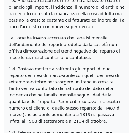
1.3. Allo scopo la Corte di merito ha analizzato i dati di
bilancio (gli importi, l'incidenza, il numero di clienti) e ne
ha dedotto non solo la mancanza della crisi addotta ma
persino la crescita costante del fatturato ed inoltre da lì a
poco l'acquisto di un nuovo supermercato.
La Corte ha invero accertato che l'analisi mensile
dell'andamento dei reparti prodotta dalla società non
offriva dimostrazione del trend negativo del reparto di
macelleria, ma al contrario lo confutava.
1.4. Bastava mettere a raffronto gli importi di quel
reparto dei mesi di marzo-aprile con quelli dei mesi di
settembre-ottobre per scorgere un trend in crescita.
Tanto veniva confortato dal raffronto del dato della
incidenza che nell'analisi mensile segue i dati della
quantità e dell'importo. Parimenti risultava in crescita il
numero dei clienti di quello stesso reparto: dai 1487 di
marzo (che ad aprile aumentano a 1819) si passava
infatti ai 1908 di settembre e ai 2134 di ottobre.
1.4. Tale valutazione mira ovviamente ad accertare