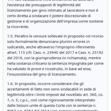
l'esistenza dei presupposti di legittimità del
licenziamento per gmo intimato al lavoratore e non è
certo diretta a sindacare il potere discrezionale di
gestione e di organizzazione dell'impresa come sostiene
la ricorrente.
1.5. Peraltro le censure sollevate in proposito col ricorso
solo formalmente denunciano plurimi errores in
iudicando, anche attraverso l'improprio riferimento
all'art. 115 (cfr. Cass. n. 23940 del 2017 e Cass. n. 25192
del 2016, con la giurisprudenza ivi richiamata), mentre
nella sostanza criticano la sentenza impugnata per come
ha valutato le prove e ricostruito, in base ad esse,
l'insussistenza del gmo di licenziamento.
1.6. In proposito, occorre considerare che gli
accertamenti di fatto non sono sindacabili in sede di
legittimità oltre i limiti imposti dal novellato art. 360, co.
1, n. 5, c.p.c., così come rigorosamente interpretato
dalle Sezioni unite di questa Corte con le sentenze n.
8053 e n. 8054 del 2014 (con principi costantemente