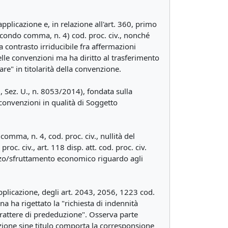
applicazione e, in relazione all'art. 360, primo
 secondo comma, n. 4) cod. proc. civ., nonché
 da contrasto irriducibile fra affermazioni
lle convenzioni ma ha diritto al trasferimento
are" in titolarità della convenzione.
 Sez. U., n. 8053/2014), fondata sulla
e convenzioni in qualità di Soggetto
comma, n. 4, cod. proc. civ., nullità del
oc. civ., art. 118 disp. att. cod. proc. civ.
lizzo/sfruttamento economico riguardo agli
 applicazione, degli art. 2043, 2056, 1223 cod.
cona ha rigettato la "richiesta di indennità
arattere di prededuzione". Osserva parte
enzione sine titulo comporta la corresponsione