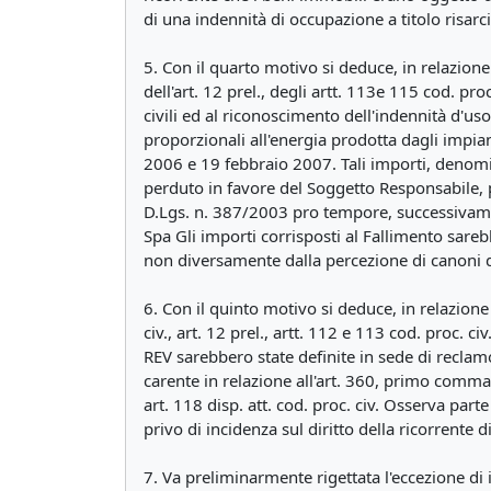
di una indennità di occupazione a titolo risarci
5. Con il quarto motivo si deduce, in relazione 
dell'art. 12 prel., degli artt. 113e 115 cod. proc
civili ed al riconoscimento dell'indennità d'u
proporzionali all'energia prodotta dagli impia
2006 e 19 febbraio 2007. Tali importi, denomi
perduto in favore del Soggetto Responsabile, priv
D.Lgs. n. 387/2003 pro tempore, successivament
Spa Gli importi corrisposti al Fallimento sarebb
non diversamente dalla percezione di canoni 
6. Con il quinto motivo si deduce, in relazione 
civ., art. 12 prel., artt. 112 e 113 cod. proc. ci
REV sarebbero state definite in sede di reclam
carente in relazione all'art. 360, primo comma 
art. 118 disp. att. cod. proc. civ. Osserva part
privo di incidenza sul diritto della ricorrente di
7. Va preliminarmente rigettata l'eccezione d