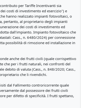
contributo per Tariffe Incentivanti sia
dei costi di investimento ed esercizio") e
 che hanno realizzato impianti fotovoltaici, o
, pertanto, al proprietario degli impianti
emunerazione dei costi di investimento ed
prodotta dall'impianto. Impianto fotovoltaico che
atastali: Cass., n. 6480/2024) per connessione
tta possibilità di rimozione ed installazione in
ponde anche dei frutti civili (quale corrispettivo
 che per i frutti naturali, nei confronti del
e debito di valuta (Cass., n. 848/2020; Cass.,
roprietario che li rivendichi.
uisiti dal Fallimento controricorrente quale
iversamente dal possessore dei frutti civili
e per difetto di specificità. I frutti spettano,