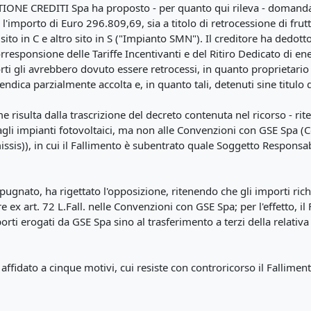
TIONE CREDITI Spa ha proposto - per quanto qui rileva - domanda
orto di Euro 296.809,69, sia a titolo di retrocessione di frutti civ
sito in C e altro sito in S ("Impianto SMN"). Il creditore ha dedott
rresponsione delle Tariffe Incentivanti e del Ritiro Dedicato di ene
rti gli avrebbero dovuto essere retrocessi, in quanto proprietario d
ndica parzialmente accolta e, in quanto tali, detenuti sine titulo 
me risulta dalla trascrizione del decreto contenuta nel ricorso - rit
li agli impianti fotovoltaici, ma non alle Convenzioni con GSE Spa
ssis)), in cui il Fallimento è subentrato quale Soggetto Responsab
mpugnato, ha rigettato l'opposizione, ritenendo che gli importi rich
e ex art. 72 L.Fall. nelle Convenzioni con GSE Spa; per l'effetto, 
importi erogati da GSE Spa sino al trasferimento a terzi della relati
 affidato a cinque motivi, cui resiste con controricorso il Fallim