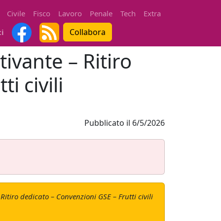
Civile
Fisco
Lavoro
Penale
Tech
Extra
Collabora
ti
tivante – Ritiro
i civili
Pubblicato il
6/5/2026
itiro dedicato – Convenzioni GSE – Frutti civili