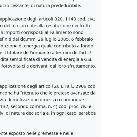
 lucro cessante, di natura prededucibile.
applicazione degli articoli 820, 1148 cod. civ.,
to della ricorrente alla restituzione dei frutti
li importi corrisposti al Fallimento sono
efiniti dai dd.mm. 28 luglio 2005, 6 febbraio
oduzione di energia quale contributo a fondo
il titolare dell'impianto a termini dell'art. 7
dita semplificata di vendita di energia a GSE
i fotovoltaici e derivanti dal loro sfruttamento,
applicazione degli articoli 26 L.Fall., 2909 cod.
 di Ancona ha "ritenuto che le pretese avanzate da
di vizio di motivazione omessa o comunque
. 132, secondo comma, n. 4) cod. proc. civ. e
ivi di natura decisoria e, in ogni caso, sarebbe
ente esposto nelle premesse e nelle