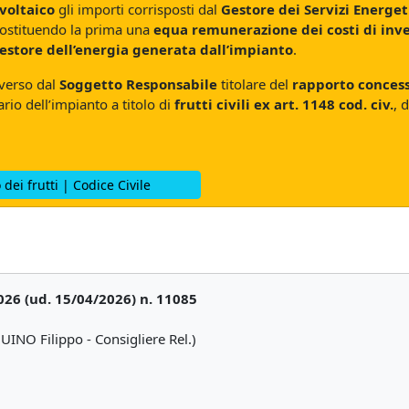
voltaico
gli importi corrisposti dal
Gestore dei Servizi Energet
costituendo la prima una
equa remunerazione dei costi di inve
Gestore dell’energia generata dall’impianto
.
iverso dal
Soggetto Responsabile
titolare del
rapporto concess
rio dell’impianto a titolo di
frutti civili ex art. 1148 cod. civ.
, 
 dei frutti | Codice Civile
2026 (ud. 15/04/2026) n. 11085
INO Filippo - Consigliere Rel.)