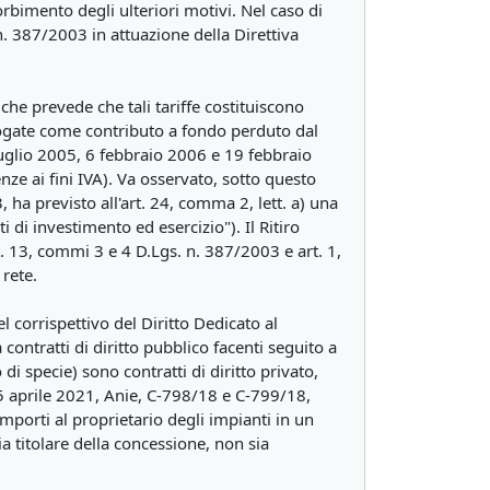
rbimento degli ulteriori motivi. Nel caso di
 n. 387/2003 in attuazione della Direttiva
 che prevede che tali tariffe costituiscono
erogate come contributo a fondo perduto dal
luglio 2005, 6 febbraio 2006 e 19 febbraio
ze ai fini IVA). Va osservato, sotto questo
 ha previsto all'art. 24, comma 2, lett. a) una
 di investimento ed esercizio"). Il Ritiro
t. 13, commi 3 e 4 D.Lgs. n. 387/2003 e art. 1,
 rete.
el corrispettivo del Diritto Dedicato al
ontratti di diritto pubblico facenti seguito a
i specie) sono contratti di diritto privato,
5 aprile 2021, Anie, C-798/18 e C-799/18,
mporti al proprietario degli impianti in un
ia titolare della concessione, non sia