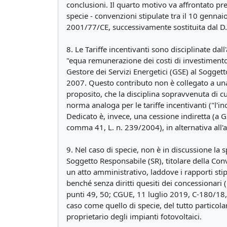
conclusioni. Il quarto motivo va affrontato pr
specie - convenzioni stipulate tra il 10 gennai
2001/77/CE, successivamente sostituita dal D.
8. Le Tariffe incentivanti sono disciplinate dal
"equa remunerazione dei costi di investimento 
Gestore dei Servizi Energetici (GSE) al Sogget
2007. Questo contributo non è collegato a una 
proposito, che la disciplina sopravvenuta di cu
norma analoga per le tariffe incentivanti ("l'i
Dedicato è, invece, una cessione indiretta (a 
comma 41, L. n. 239/2004), in alternativa all'
9. Nel caso di specie, non è in discussione la sp
Soggetto Responsabile (SR), titolare della Conv
un atto amministrativo, laddove i rapporti stip
benché senza diritti quesiti dei concessionar
punti 49, 50; CGUE, 11 luglio 2019, C-180/18, 
caso come quello di specie, del tutto particola
proprietario degli impianti fotovoltaici.