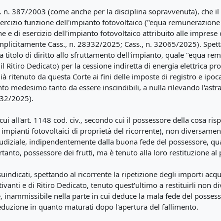
s. n. 387/2003 (come anche per la disciplina sopravvenuta), che il 
esercizio funzione dell'impianto fotovoltaico ("equa remunerazione 
one e di esercizio dell'impianto fotovoltaico attribuito alle imprese
(implicitamente Cass., n. 28332/2025; Cass., n. 32065/2025). Spetta
i a titolo di diritto allo sfruttamento dell'impianto, quale "equa r
r il Ritiro Dedicato) per la cessione indiretta di energia elettrica 
 ritenuto da questa Corte ai fini delle imposte di registro e ipoc
anto medesimo tanto da essere inscindibili, a nulla rilevando l'astra
332/2025).
cui all'art. 1148 cod. civ., secondo cui il possessore della cosa ris
 impianti fotovoltaici di proprietà del ricorrente), non diversamente
diziale, indipendentemente dalla buona fede del possessore, qual
anto, possessore dei frutti, ma è tenuto alla loro restituzione al p
suindicati, spettando al ricorrente la ripetizione degli importi acq
ivanti e di Ritiro Dedicato, tenuto quest'ultimo a restituirli non d
e, inammissibile nella parte in cui deduce la mala fede del possessor
eduzione in quanto maturati dopo l'apertura del fallimento.