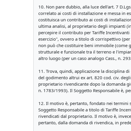
10. Non pare dubbio, alla luce dell'art. 7 D.Lg
correlato ai costi di installazione e messa in 
costituisca un contributo ai costi di installazi
ultima analisi, al proprietario degli impianti 
percepire il contributo per Tariffe Incentivant
esercizio", ovvero a titolo di corrispettivo (pe
non può che costituire beni immobile (come già
strutturale e funzionale tra il terreno e l'impi
altro luogo (per un caso analogo Cass., n. 29
11. Trova, quindi, applicazione la disciplina di 
del godimento altrui ex art. 820 cod. civ. degli
proprietario rivendicante dopo la domanda giu
n. 1783/1993). Il Soggetto Responsabile è, pert
12. Il motivo è, pertanto, fondato nei termini 
Soggetto Responsabile a titolo di Tariffe Incent
rivendicati dal proprietario. Il motivo è, invec
pertanto, dalla domanda di rivendica, in pred