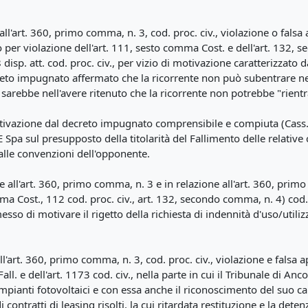
ll'art. 360, primo comma, n. 3, cod. proc. civ., violazione o falsa 
to per violazione dell'art. 111, sesto comma Cost. e dell'art. 132,
18 disp. att. cod. proc. civ., per vizio di motivazione caratterizzato
ecreto impugnato affermato che la ricorrente non può subentrare ne
 sarebbe nell'avere ritenuto che la ricorrente non potrebbe "rientr
tivazione dal decreto impugnato comprensibile e compiuta (Cass.,
GSE Spa sul presupposto della titolarità del Fallimento delle relativ
 alle convenzioni dell'opponente.
all'art. 360, primo comma, n. 3 e in relazione all'art. 360, primo 
a Cost., 112 cod. proc. civ., art. 132, secondo comma, n. 4) cod. pr
messo di motivare il rigetto della richiesta di indennità d'uso/uti
ll'art. 360, primo comma, n. 3, cod. proc. civ., violazione e falsa
L.Fall. e dell'art. 1173 cod. civ., nella parte in cui il Tribunale di An
mpianti fotovoltaici e con essa anche il riconoscimento del suo c
contratti di leasing risolti, la cui ritardata restituzione e la det