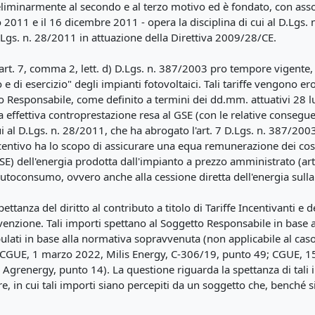
eliminarmente al secondo e al terzo motivo ed è fondato, con asso
o 2011 e il 16 dicembre 2011 - opera la disciplina di cui al D.Lgs.
Lgs. n. 28/2011 in attuazione della Direttiva 2009/28/CE.
l'art. 7, comma 2, lett. d) D.Lgs. n. 387/2003 pro tempore vigente,
e di esercizio" degli impianti fotovoltaici. Tali tariffe vengono 
to Responsabile, come definito a termini dei dd.mm. attuativi 28 
effettiva controprestazione resa al GSE (con le relative conseguen
i al D.Lgs. n. 28/2011, che ha abrogato l'art. 7 D.Lgs. n. 387/2003,
ncentivo ha lo scopo di assicurare una equa remunerazione dei costi
GSE) dell'energia prodotta dall'impianto a prezzo amministrato (ar
autoconsumo, ovvero anche alla cessione diretta dell'energia sulla
ettanza del diritto al contributo a titolo di Tariffe Incentivanti e d
enzione. Tali importi spettano al Soggetto Responsabile in base a c
ulati in base alla normativa sopravvenuta (non applicabile al caso d
i (CGUE, 1 marzo 2022, Milis Energy, C-306/19, punto 49; CGUE, 1
Agrenergy, punto 14). La questione riguarda la spettanza di tali i
re, in cui tali importi siano percepiti da un soggetto che, benché s