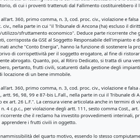
torio, di cui i proventi trattenuti dal Fallimento costituirebbero il
all'art. 360, primo comma, n. 3, cod. proc. civ., violazione e falsa 
. civ., nella parte in cui "il Tribunale di Ancona (ha) escluso il dirit
so/utilizzo/sfruttamento economico". Deduce parte ricorrente che g
nti, corrisposta da GSE al Soggetto Responsabile dell'impianto e d
nati anche "Conto Energia", hanno la funzione di sostenere la pr
o di corrispettività per il soggetto erogatore, al fine di ristorare 
e abrogato. Quanto, poi, al Ritiro Dedicato, si tratta di una ven
ero, pertanto, frutti civili, scaturenti dalla gestione degli impiant
di locazione di un bene immobile.
all'art. 360, primo comma, n. 3, cod. proc. civ., violazione e falsa 
v., artt. 96, 98, 99 e 87-bis L.Fall., nella parte in cui il Tribunale
o ex art. 26 L.F.". La censura viene articolata anche in termini 
n. 4 c.p.c., per violazione degli artt. 111, sesto comma Cost., art
e ricorrente che il reclamo ha investito provvedimenti interinali, pr
 apprendere i frutti civili in oggetto.
i inammissibilità del quarto motivo, essendo lo stesso compiutam