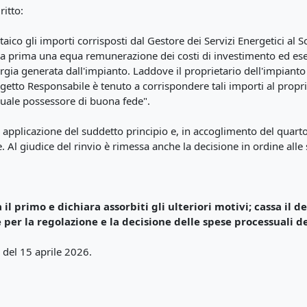
ritto:
aico gli importi corrisposti dal Gestore dei Servizi Energetici al S
 la prima una equa remunerazione dei costi di investimento ed eser
ergia generata dall'impianto. Laddove il proprietario dell'impianto
etto Responsabile è tenuto a corrispondere tali importi al proprieta
quale possessore di buona fede".
 applicazione del suddetto principio e, in accoglimento del quart
Al giudice del rinvio è rimessa anche la decisione in ordine alle s
 il primo e dichiara assorbiti gli ulteriori motivi; cassa il
per la regolazione e la decisione delle spese processuali del
 del 15 aprile 2026.