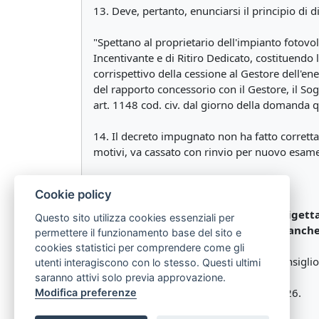
13. Deve, pertanto, enunciarsi il principio di di
"Spettano al proprietario dell'impianto fotovolt
Incentivante e di Ritiro Dedicato, costituendo
corrispettivo della cessione al Gestore dell'en
del rapporto concessorio con il Gestore, il Sogg
art. 1148 cod. civ. dal giorno della domanda 
14. Il decreto impugnato non ha fatto corretta
motivi, va cassato con rinvio per nuovo esame. 
P.Q.M.
Cookie policy
La Corte accoglie il quarto motivo, rigetta
Questo sito utilizza cookies essenziali per
di Ancona, in diversa composizione, anche 
permettere il funzionamento base del sito e
cookies statistici per comprendere come gli
Così deciso in Roma, nella camera di consiglio
utenti interagiscono con lo stesso. Questi ultimi
saranno attivi solo previa approvazione.
Depositato in Cancelleria il 25 aprile 2026.
Modifica preferenze