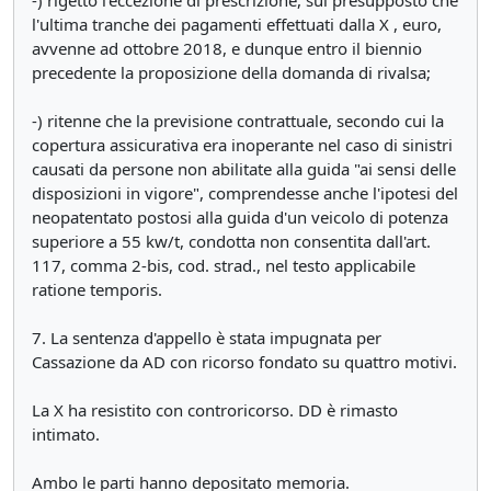
-) rigettò l'eccezione di prescrizione, sul presupposto che
l'ultima tranche dei pagamenti effettuati dalla X , euro,
avvenne ad ottobre 2018, e dunque entro il biennio
precedente la proposizione della domanda di rivalsa;
-) ritenne che la previsione contrattuale, secondo cui la
copertura assicurativa era inoperante nel caso di sinistri
causati da persone non abilitate alla guida "ai sensi delle
disposizioni in vigore", comprendesse anche l'ipotesi del
neopatentato postosi alla guida d'un veicolo di potenza
superiore a 55 kw/t, condotta non consentita dall'art.
117, comma 2-bis, cod. strad., nel testo applicabile
ratione temporis.
7. La sentenza d'appello è stata impugnata per
Cassazione da AD con ricorso fondato su quattro motivi.
La X ha resistito con controricorso. DD è rimasto
intimato.
Ambo le parti hanno depositato memoria.