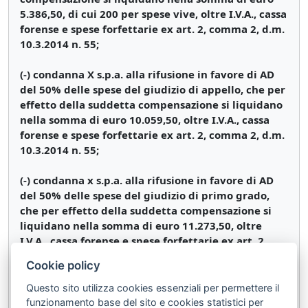
5.386,50, di cui 200 per spese vive, oltre I.V.A., cassa
forense e spese forfettarie ex art. 2, comma 2, d.m.
10.3.2014 n. 55;
(-) condanna X s.p.a. alla rifusione in favore di AD
del 50% delle spese del giudizio di appello, che per
effetto della suddetta compensazione si liquidano
nella somma di euro 10.059,50, oltre I.V.A., cassa
forense e spese forfettarie ex art. 2, comma 2, d.m.
10.3.2014 n. 55;
(-) condanna x s.p.a. alla rifusione in favore di AD
del 50% delle spese del giudizio di primo grado,
che per effetto della suddetta compensazione si
liquidano nella somma di euro 11.273,50, oltre
I.V.A., cassa forense e spese forfettarie ex art. 2,
comma 2, d.m. 10.3.2014 n. 55.
Cookie policy
Così deciso in Roma, nella camera di consiglio della
Questo sito utilizza cookies essenziali per permettere il
Terza Sezione civile della Corte di cassazione, addì 3
funzionamento base del sito e cookies statistici per