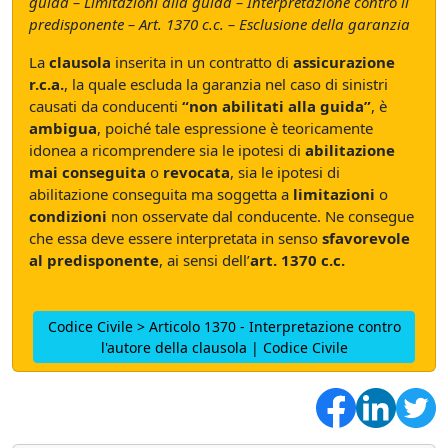
guida – Limitazioni alla guida – Interpretazione contro il
predisponente – Art. 1370 c.c. – Esclusione della garanzia
La
clausola
inserita in un contratto di
assicurazione
r.c.a.
, la quale escluda la garanzia nel caso di sinistri
causati da conducenti
“non abilitati alla guida”
, è
ambigua
, poiché tale espressione è teoricamente
idonea a ricomprendere sia le ipotesi di
abilitazione
mai conseguita
o
revocata
, sia le ipotesi di
abilitazione conseguita ma soggetta a
limitazioni
o
condizioni
non osservate dal conducente. Ne consegue
che essa deve essere interpretata in senso
sfavorevole
al predisponente
, ai sensi dell’
art. 1370 c.c.
Codice Civile > Articolo 1370 - Interpretazione contro
l'autore della clausola | Codice Civile