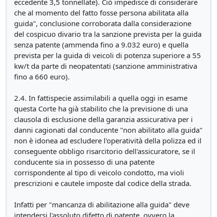
eccedente 3,5 tonnellate). Ciò impedisce di considerare
che al momento del fatto fosse persona abilitata alla
guida", conclusione corroborata dalla considerazione
del cospicuo divario tra la sanzione prevista per la guida
senza patente (ammenda fino a 9.032 euro) e quella
prevista per la guida di veicoli di potenza superiore a 55
kw/t da parte di neopatentati (sanzione amministrativa
fino a 660 euro).
2.4. In fattispecie assimilabili a quella oggi in esame
questa Corte ha già stabilito che la previsione di una
clausola di esclusione della garanzia assicurativa per i
danni cagionati dal conducente "non abilitato alla guida"
non è idonea ad escludere l'operatività della polizza ed il
conseguente obbligo risarcitorio dell'assicuratore, se il
conducente sia in possesso di una patente
corrispondente al tipo di veicolo condotto, ma violi
prescrizioni e cautele imposte dal codice della strada.
Infatti per "mancanza di abilitazione alla guida" deve
intendersi l'assoluto difetto di patente, ovvero la