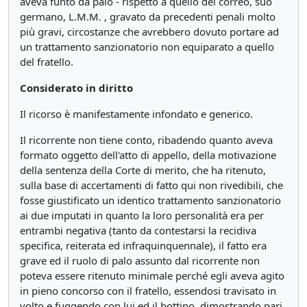
aveva funto da palo - rispetto a quello del correo, suo
germano, L.M.M. , gravato da precedenti penali molto
più gravi, circostanze che avrebbero dovuto portare ad
un trattamento sanzionatorio non equiparato a quello
del fratello.
Considerato in diritto
Il ricorso è manifestamente infondato e generico.
Il ricorrente non tiene conto, ribadendo quanto aveva
formato oggetto dell'atto di appello, della motivazione
della sentenza della Corte di merito, che ha ritenuto,
sulla base di accertamenti di fatto qui non rivedibili, che
fosse giustificato un identico trattamento sanzionatorio
ai due imputati in quanto la loro personalità era per
entrambi negativa (tanto da contestarsi la recidiva
specifica, reiterata ed infraquinquennale), il fatto era
grave ed il ruolo di palo assunto dal ricorrente non
poteva essere ritenuto minimale perché egli aveva agito
in pieno concorso con il fratello, essendosi travisato in
volto e fuggendo con lui ed il bottino, dimostrando pari