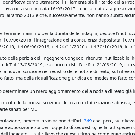
dentificava compiutamente il T., lamenta sia il ritardo della Proc
ato – avvenuta solo in data 16/05/2017 – che la maturata prescriz
ù tardi all’anno 2013 e che, successivamente, non hanno subito al
.
termine massimo per la durata delle indagini, deduce l’inutilizzabil
il 07/06/2018, l’integrazione della consulenza depositata il 07/
02/2019, del 06/06/2019, del 24/11/2020 e del 30/10/2019, le i
enuto della perizia dell’ingegnere Congedo, ritenuta inutilizzabile,
ico di T. il 13/03/2019, e a carico di M., D. e R. il 21/03/2019, con
ella nuova iscrizione nel registro delle notizie di reato, sul riliev
o fatto, ma della riqualificazione giuridica del medesimo fatto co
eterminare un mero aggiornamento della notizia di reato già is
momento della nuova iscrizione del reato di lottizzazione abusiva, e
parte sanati per M..
mputazione, lamenta la violazione dell’art.
349
cod. pen., sul riliev
riale apposizione sui beni oggetto dì sequestro, nella fattispecie n
dell’indagato T., sul rilievo che quest’ultimo ha completato escl