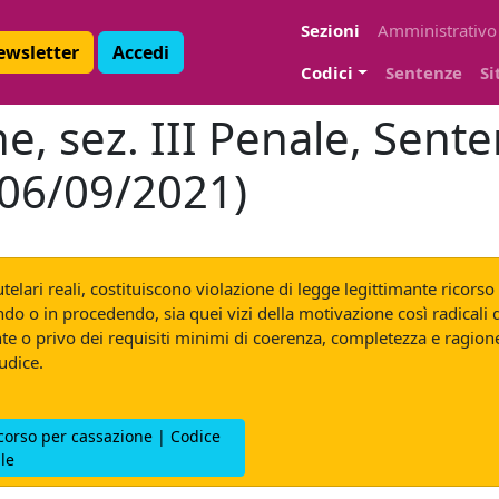
Sezioni
Amministrativo
Newsletter
Accedi
Codici
Sentenze
Si
e, sez. III Penale, Sent
 06/09/2021)
telari reali, costituiscono violazione di legge legittimante ricor
cando o in procedendo, sia quei vizi della motivazione così radical
e o privo dei requisiti minimi di coerenza, completezza e ragion
udice.
icorso per cassazione | Codice
le