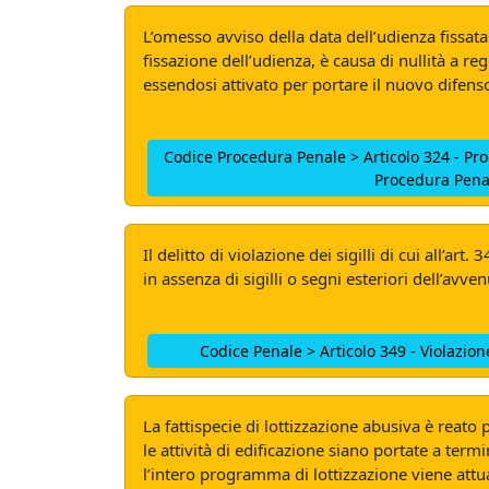
L’omesso avviso della data dell’udienza fissata
fissazione dell’udienza, è causa di nullità a 
essendosi attivato per portare il nuovo difens
Codice Procedura Penale > Articolo 324 - Pr
Procedura Pena
Il delitto di violazione dei sigilli di cui all’a
in assenza di sigilli o segni esteriori dell’av
Codice Penale > Articolo 349 - Violazione
La fattispecie di lottizzazione abusiva è reat
le attività di edificazione siano portate a te
l’intero programma di lottizzazione viene attu