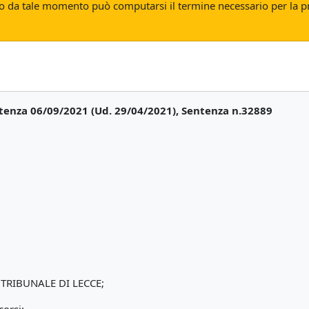
 da tale momento può computarsi il termine necessario per la pre
tenza 06/09/2021 (Ud. 29/04/2021), Sentenza n.32889
i TRIBUNALE DI LECCE;