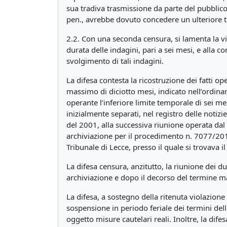
sua tradiva trasmissione da parte del pubblico 
pen., avrebbe dovuto concedere un ulteriore t
2.2. Con una seconda censura, si lamenta la vi
durata delle indagini, pari a sei mesi, e alla c
svolgimento di tali indagini.
La difesa contesta la ricostruzione dei fatti op
massimo di diciotto mesi, indicato nell’ordinan
operante l’inferiore limite temporale di sei mes
inizialmente separati, nel registro delle notiz
del 2001, alla successiva riunione operata da
archiviazione per il procedimento n. 7077/2018
Tribunale di Lecce, presso il quale si trovava i
La difesa censura, anzitutto, la riunione dei 
archiviazione e dopo il decorso del termine ma
La difesa, a sostegno della ritenuta violazione 
sospensione in periodo feriale dei termini dell
oggetto misure cautelari reali. Inoltre, la dife