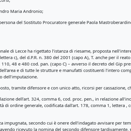
corsi;
sandro Maria Andronio;
in persona del Sostituto Procuratore generale Paola Mastroberardin
ale di Lecce ha rigettato l’istanza di riesame, proposta nell’intere
ettera c), del d.P.R. n. 380 del 2001 (capo A), T. anche per il reat
rtt. 110, 48 e 480 cod. pan. (capo C) – avverso il decreto del Gip p
dell’area e di tutte le strutture e manufatti costituenti l’intero c
tto dell’imputazione.
osto, tramite difensore e con unico atto, ricorsi per cassazione,
azione dell’art. 324, comma 6, cod. proc. pen., in relazione all’i
 di ordine generale, codificata dall’art. 178, comma 1, lettera , co
za impugnata, secondo cui è onere dell’indagato avvisare per temp
me, avendo ricevuto la nomina del secondo difensore tardivamente,