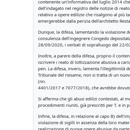
contenente un’informativa del luglio 2014 che i
dell’indagato nel registro delle notizie di re
relativo a opere edilizie che risalgono al pi
emergerebbe dalla perizia dell’architetto Resta
Dunque, la difesa, lamentando la violazione del 
consulenza dell’ingegnere Congedo depositata 
28/09/2020, i verbali di sopralluogo del 22/
Inoltre, a parere della difesa, proprio il cont
iscrivere i reato di lottizzazione abusiva a car
pen. La difesa, invero, lamenta l’illegittimità d
Tribunale del riesame, non si tratta di un nuov
(nn.
4401/2017 e 7077/2018), che avrebbe dovuto d
Si afferma che gli abusi edilizi contestati, al 
procedimenti riuniti, già prescritti per T. e in 
Infine, la difesa, in relazione al capo B) dell’i
violazione di sigilli in assenza della loro mate
realizzazione di nuove opere abusive da parte 