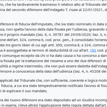
ro, che ha tardivamente trasmesso li relativo atto al Tribunale del
a del secondo difensore dell’indagato T. risaie al 22/01/2021, dat
fensore di fiducia dell’imputato, che sia stato nominato in data s
a, non spetta l’avviso della data fissata per l’udienza, gravando 
ere il proprio mandato (Sez. 6, n. 30781 del 29/09/2020; Sez. 3, n
zione dell’art. 324, comma 6, cod. proc. pen., è consolidato l’orien
dei tre giorni liberi di cui agli artt. 309, comma 8, e 324, comma 
è assoggettata ai termini di deducibilità di cui all’art.
182
cod. pr
ere comunque eccepito da chi vi ha dato causa o ha concorso a dar
za fissata per la trattazione del riesame a uno dei due difensori d
 nullità a regime intermedio, che non può essere dedotta dall’inda
fensore a conoscenza della data dell’udienza
(Sez. 4, n. 45208 de
 applicati dal Tribunale che, con sufficiente, coerente e logica mo
i fiducia, a cui era stato tempestivamente notificato l’avviso di fi
i di esplicare il suo mandato.
omina dei nuovo difensore era stato depositato ad un Giudice incomp
o in esame, rileva altresì l’applicazione della regola dettata dall’