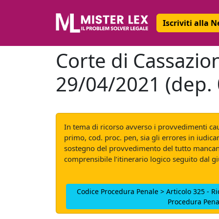
Iscriviti alla 
Corte di Cassazion
29/04/2021 (dep.
In tema di ricorso avverso i provvedimenti cau
primo, cod. proc. pen, sia gli errores in iudi
sostegno del provvedimento del tutto mancant
comprensibile l’itinerario logico seguito dal gi
Codice Procedura Penale > Articolo 325 - R
Procedura Pena