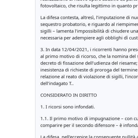
fotovoltaico, che risulta legittimo in quanto 
La difesa contesta, altresì, l’imputazione di nu
sequestro probatorio, e riguardo al riempiment
sigilli – lamenta l’impossibilità di chiudere un
necessaria per adempiere agli obblighi dì cus
3. In data 12/04/2021, i ricorrenti hanno prese
al primo motivo di ricorso, che la nomina del 
decreto di fissazione dell’udienza del riesame
inesistenza di richieste di proroga del termin
relazione al reato di violazione di sigilli, l’i
dell’indagato T..
CONSIDERATO IN DIRITTO
1. I ricorsi sono infondati.
1.1. Il primo motivo di impugnazione – con cui 
comparire per il secondo difensore – è infond
La difesa, nell’eccepire la conseguente nullità 