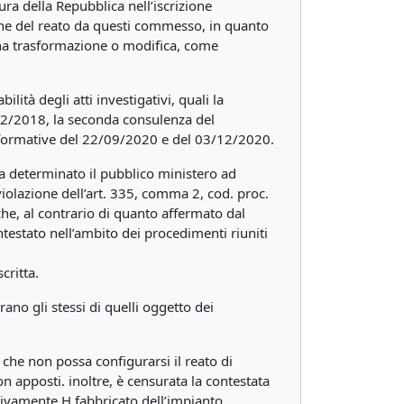
ura della Repubblica nell’iscrizione
ione del reato da questi commesso, in quanto
cuna trasformazione o modifica, come
ità degli atti investigativi, quali la
12/2018, la seconda consulenza del
nformative del 22/09/2020 e del 03/12/2020.
 ha determinato il pubblico ministero ad
 violazione dell’art. 335, comma 2, cod. proc.
o che, al contrario di quanto affermato dal
ntestato nell’ambito dei procedimenti riuniti
critta.
rano gli stessi di quelli oggetto dei
o che non possa configurarsi il reato di
on apposti. inoltre, è censurata la contestata
usivamente H fabbricato dell’impianto