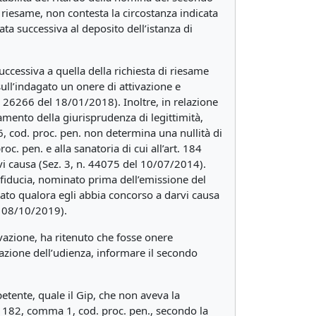
 riesame, non contesta la circostanza indicata
a successiva al deposito dell’istanza di
uccessiva a quella della richiesta di riesame
sull’indagato un onere di attivazione e
. 26266 del 18/01/2018). Inoltre, in relazione
tamento della giurisprudenza di legittimità,
6, cod. proc. pen. non determina una nullità di
oc. pen. e alla sanatoria di cui all’art. 184
vi causa (Sez. 3, n. 44075 del 10/07/2014).
i fiducia, nominato prima dell’emissione del
gato qualora egli abbia concorso a darvi causa
i 08/10/2019).
tivazione, ha ritenuto che fosse onere
ssazione dell’udienza, informare il secondo
etente, quale il Gip, che non aveva la
art. 182, comma 1, cod. proc. pen., secondo la