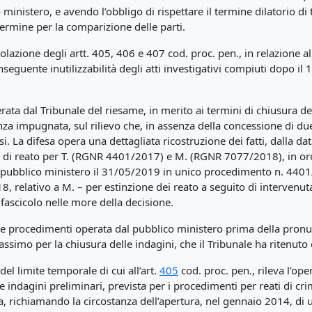
ministero, e avendo l’obbligo di rispettare il termine dilatorio di
ermine per la comparizione delle parti.
olazione degli artt. 405, 406 e 407 cod. proc. pen., in relazione
onseguente inutilizzabilità degli atti investigativi compiuti dopo i
erata dal Tribunale del riesame, in merito ai termini di chiusura de
za impugnata, sul rilievo che, in assenza della concessione di due
i. La difesa opera una dettagliata ricostruzione dei fatti, dalla da
ie di reato per T. (RGNR 4401/2017) e M. (RGNR 7077/2018), in ordine
l pubblico ministero il 31/05/2019 in unico procedimento n. 4401
, relativo a M. – per estinzione dei reato a seguito di intervenuta
l fascicolo nelle more della decisione.
due procedimenti operata dal pubblico ministero prima della pronun
ssimo per la chiusura delle indagini, che il Tribunale ha ritenut
del limite temporale di cui all’art.
405
cod. proc. pen., rileva l’ope
e indagini preliminari, prevista per i procedimenti per reati di cri
sa, richiamando la circostanza dell’apertura, nel gennaio 2014, di un