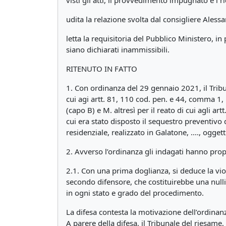
visti gli atti, il provvedimento impugnato e i ri
udita la relazione svolta dal consigliere Ales
letta la requisitoria del Pubblico Ministero, 
siano dichiarati inammissibili.
RITENUTO IN FATTO
1. Con ordinanza del 29 gennaio 2021, il Tribun
cui agi artt. 81, 110 cod. pen. e 44, comma 1, l
(capo B) e M. altresì per il reato di cui agli a
cui era stato disposto il sequestro preventivo 
residenziale, realizzato in Galatone, ...., ogge
2. Avverso l’ordinanza gli indagati hanno prop
2.1. Con una prima doglianza, si deduce la viol
secondo difensore, che costituirebbe una nullità
in ogni stato e grado del procedimento.
La difesa contesta la motivazione dell’ordinan
A parere della difesa, il Tribunale del riesa