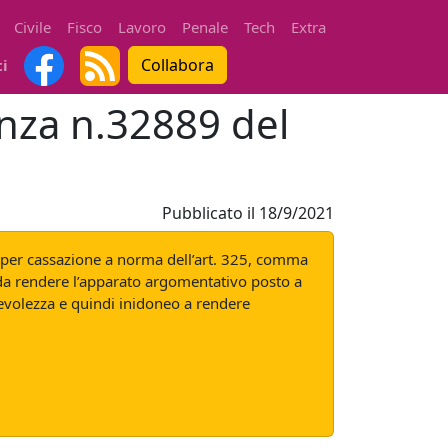
Civile
Fisco
Lavoro
Penale
Tech
Extra
Collabora
ti
enza n.32889 del
Pubblicato il
18/9/2021
so per cassazione a norma dell’art. 325, comma
i da rendere l’apparato argomentativo posto a
evolezza e quindi inidoneo a rendere