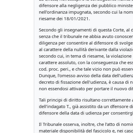
difensore alla negligenza dei pubblico ministe
nell’ordinanza impugnata, secondo cui la nomin
riesame dei 18/01/2021.
Secondo gli insegnamenti di questa Corte, al di
senza che il tribunale ne abbia avuto conoscenz
diligenza per consentire al difensore di svolg
al carattere della nullità derivante dalla viola
secondo cui, in tema di riesame, la violazione 
carattere assoluto, con la conseguenza che essa 
cod. proc. peri., e che tale vizio non può ess
Dunque,
l’omesso avviso della data dell’udien
decreto di fissazione dell’udienza, è causa di
non essendosi attivato per portare il nuovo di
Tali principi di diritto risultano correttamente
dell’indagato T., già assistito da un dfensore d
difensore della data di udienza per consentirgl
Il Tribunale osserva, inoltre, che l’atto di n
materiale disponibilità del fascicolo e, nei cas