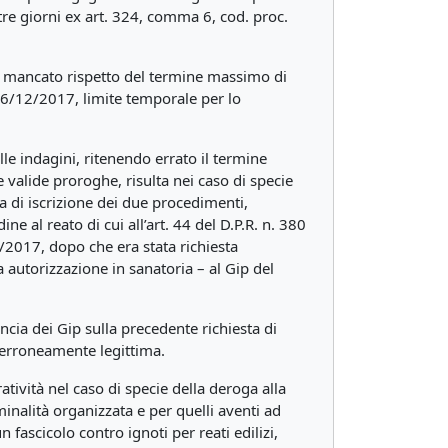
 tre giorni ex art. 324, comma 6, cod. proc.
 al mancato rispetto del termine massimo di
l 16/12/2017, limite temporale per lo
lle indagini, ritenendo errato il termine
 valide proroghe, risulta nei caso di specie
ta di iscrizione dei due procedimenti,
 al reato di cui all’art. 44 del D.P.R. n. 380
/2017, dopo che era stata richiesta
 autorizzazione in sanatoria – al Gip del
cia dei Gip sulla precedente richiesta di
o erroneamente legittima.
ratività nel caso di specie della deroga alla
minalità organizzata e per quelli aventi ad
 fascicolo contro ignoti per reati edilizi,