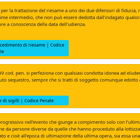
 per la trattazione del riesame a uno dei due difensori di fiducia
regime intermedio, che non può essere dedotta dall’indagato qualo
ore a conoscenza della data dell’udienza.
ocedimento di riesame | Codice
le
rt. 349 cod. pen. si perfeziona con qualsiasi condotta idonea ad elud
venuto sequestro, sempre che si tratti di soggetto comunque edotto
 di sigilli | Codice Penale
o progressivo nell’evento che giunge a compimento solo con l’ulti
rmine da persone diverse da quelle che hanno proceduto alla lotti
ato e cioè all’epoca di ultimazione della ultima opera, sia essa u