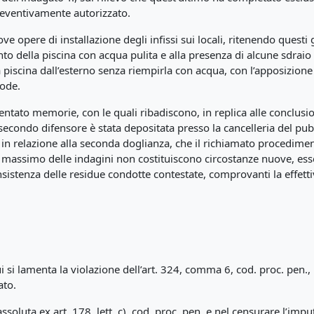
preventivamente autorizzato.
ove opere di installazione degli infissi sui locali, ritenendo quest
o della piscina con acqua pulita e alla presenza di alcune sdraio 
a piscina dall’esterno senza riempirla con acqua, con l’apposizione 
tode.
ntato memorie, con le quali ribadiscono, in replica alle conclusio
secondo difensore è stata depositata presso la cancelleria del pub
; in relazione alla seconda doglianza, che il richiamato procedim
e massimo delle indagini non costituiscono circostanze nuove, ess
nconsistenza delle residue condotte contestate, comprovanti la effet
si lamenta la violazione dell’art. 324, comma 6, cod. proc. pen., 
ato.
assoluta ex art. 178, lett. c), cod. proc. pen, e nel censurare l’im