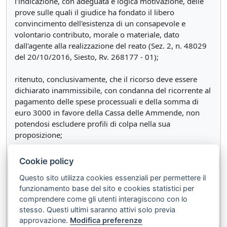
l'indicazione, con adeguata e logica motivazione, delle
prove sulle quali il giudice ha fondato il libero
convincimento dell'esistenza di un consapevole e
volontario contributo, morale o materiale, dato
dall'agente alla realizzazione del reato (Sez. 2, n. 48029
del 20/10/2016, Siesto, Rv. 268177 - 01);
ritenuto, conclusivamente, che il ricorso deve essere
dichiarato inammissibile, con condanna del ricorrente al
pagamento delle spese processuali e della somma di
euro 3000 in favore della Cassa delle Ammende, non
potendosi escludere profili di colpa nella sua
proposizione;
P.Q.M.
Cookie policy
Questo sito utilizza cookies essenziali per permettere il
Dichiara inammissibile il ricorso e condanna il
funzionamento base del sito e cookies statistici per
ricorrente al pagamento delle spese processuali e
comprendere come gli utenti interagiscono con lo
della somma di euro tremila in favore della Cassa
stesso. Questi ultimi saranno attivi solo previa
delle ammende.
approvazione.
Modifica preferenze