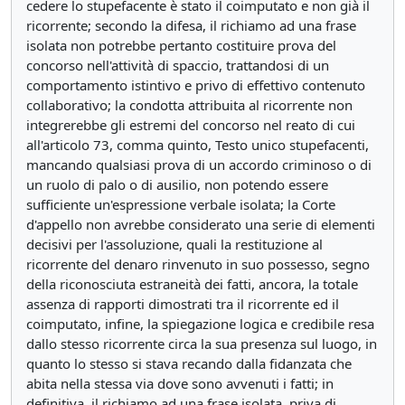
cedere lo stupefacente è stato il coimputato e non già il
ricorrente; secondo la difesa, il richiamo ad una frase
isolata non potrebbe pertanto costituire prova del
concorso nell'attività di spaccio, trattandosi di un
comportamento istintivo e privo di effettivo contenuto
collaborativo; la condotta attribuita al ricorrente non
integrerebbe gli estremi del concorso nel reato di cui
all'articolo 73, comma quinto, Testo unico stupefacenti,
mancando qualsiasi prova di un accordo criminoso o di
un ruolo di palo o di ausilio, non potendo essere
sufficiente un'espressione verbale isolata; la Corte
d'appello non avrebbe considerato una serie di elementi
decisivi per l'assoluzione, quali la restituzione al
ricorrente del denaro rinvenuto in suo possesso, segno
della riconosciuta estraneità dei fatti, ancora, la totale
assenza di rapporti dimostrati tra il ricorrente ed il
coimputato, infine, la spiegazione logica e credibile resa
dallo stesso ricorrente circa la sua presenza sul luogo, in
quanto lo stesso si stava recando dalla fidanzata che
abita nella stessa via dove sono avvenuti i fatti; in
definitiva, il richiamo ad una frase isolata, priva di