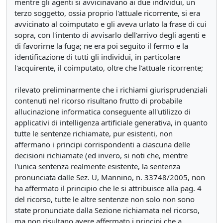
mentre gli agenti si avvicinavano ai due individui, un
terzo soggetto, ossia proprio l'attuale ricorrente, si era
avvicinato al coimputato e gli aveva urlato la frase di cui
sopra, con l'intento di avvisarlo dell'arrivo degli agenti e
di favorirne la fuga; ne era poi seguito il fermo e la
identificazione di tutti gli individui, in particolare
l'acquirente, il coimputato, oltre che l'attuale ricorrente;
rilevato preliminarmente che i richiami giurisprudenziali
contenuti nel ricorso risultano frutto di probabile
allucinazione informatica conseguente all'utilizzo di
applicativi di intelligenza artificiale generativa, in quanto
tutte le sentenze richiamate, pur esistenti, non
affermano i principi corrispondenti a ciascuna delle
decisioni richiamate (ed invero, si noti che, mentre
l'unica sentenza realmente esistente, la sentenza
pronunciata dalle Sez. U, Mannino, n. 33748/2005, non
ha affermato il principio che le si attribuisce alla pag. 4
del ricorso, tutte le altre sentenze non solo non sono
state pronunciate dalla Sezione richiamata nel ricorso,
ma non risultano avere affermato i principi che a