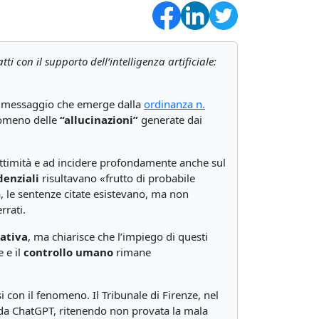
i con il supporto dell’intelligenza artificiale:
 il messaggio che emerge dalla
ordinanza n.
enomeno delle
“allucinazioni”
generate dai
gittimità e ad incidere profondamente anche sul
denziali
risultavano «frutto di probabile
za, le sentenze citate esistevano, ma non
rrati.
ativa
, ma chiarisce che l’impiego di questi
 e il
controllo umano
rimane
i con il fenomeno. Il Tribunale di Firenze, nel
te da ChatGPT, ritenendo non provata la mala