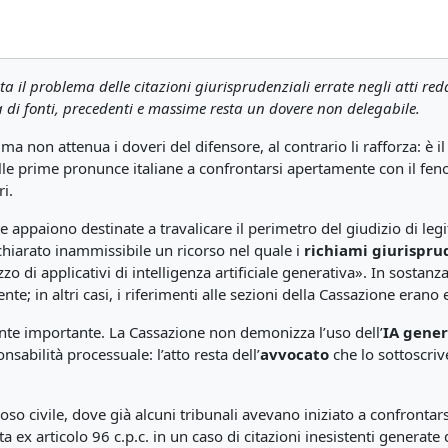
 il problema delle citazioni giurisprudenziali errate negli atti redatt
ica di fonti, precedenti e massime resta un dovere non delegabile.
ma non attenua i doveri del difensore, al contrario li rafforza: è
elle prime pronunce italiane a confrontarsi apertamente con il f
ri.
e appaiono destinate a travalicare il perimetro del giudizio di le
ichiarato inammissibile un ricorso nel quale i
richiami giurispru
zo di applicativi di intelligenza artificiale generativa». In sostan
nte; in altri casi, i riferimenti alle sezioni della Cassazione erano e
nte importante. La Cassazione non demonizza l’uso dell’
IA gener
sabilità processuale: l’atto resta dell’
avvocato
che lo sottoscrive
oso civile, dove già alcuni tribunali avevano iniziato a confrontars
a ex articolo 96 c.p.c. in un caso di citazioni inesistenti genera