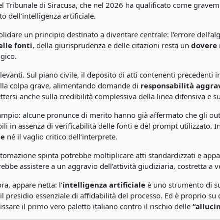
 del Tribunale di Siracusa, che nel 2026 ha qualificato come grave
o dell’intelligenza artificiale.
idare un principio destinato a diventare centrale: l’errore dell’a
elle fonti
, della giurisprudenza e delle citazioni resta un
dovere 
gico.
vanti. Sul piano civile, il deposito di atti contenenti precedenti 
della colpa grave, alimentando domande di
responsabilità aggra
ettersi anche sulla credibilità complessiva della linea difensiva e s
 ampio: alcune pronunce di merito hanno già affermato che gli o
i in assenza di verificabilità delle fonti e del prompt utilizzato. I
le
né il vaglio critico dell’interprete.
’automazione spinta potrebbe moltiplicare atti standardizzati e app
trebbe assistere a un aggravio dell’attività giudiziaria, costretta a v
a, appare netta: l’
intelligenza artificiale
è uno strumento di sup
il presidio essenziale di affidabilità del processo. Ed è proprio s
sare il primo vero paletto italiano contro il rischio delle
“alluci