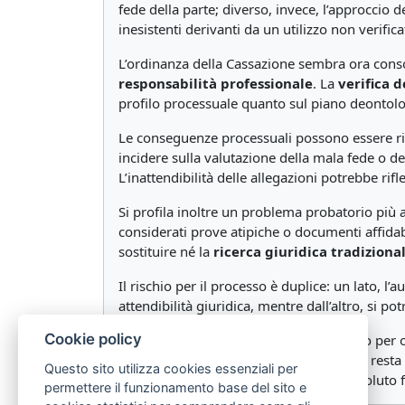
fede della parte; diverso, invece, l’approccio
inesistenti derivanti da un utilizzo non verificat
L’ordinanza della Cassazione sembra ora consol
responsabilità professionale
. La
verifica d
profilo processuale quanto sul piano deontolo
Le conseguenze processuali possono essere rile
incidere sulla valutazione della mala fede o 
L’inattendibilità delle allegazioni potrebbe rifl
Si profila inoltre un problema probatorio più
considerati prove atipiche o documenti affidabil
sostituire né la
ricerca giuridica tradiziona
Il rischio per il processo è duplice: un lato, l
attendibilità giuridica, mentre dall’altro, si po
Cookie policy
La risposta della giurisprudenza, almeno per or
professionale. La
supervisione umana
resta 
Questo sito utilizza cookies essenziali per
l’ordinanza 11431/2026, sembra aver voluto fis
permettere il funzionamento base del sito e