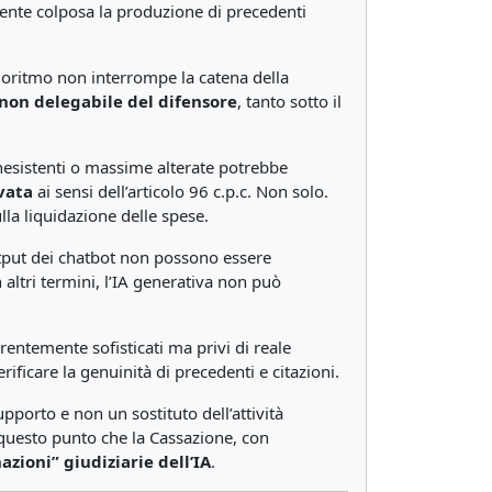
mente colposa la produzione di precedenti
lgoritmo non interrompe la catena della
non delegabile del difensore
, tanto sotto il
inesistenti o massime alterate potrebbe
vata
ai sensi dell’articolo 96 c.p.c. Non solo.
ulla liquidazione delle spese.
utput dei chatbot non possono essere
n altri termini, l’IA generativa non può
arentemente sofisticati ma privi di reale
erificare la genuinità di precedenti e citazioni.
porto e non un sostituto dell’attività
u questo punto che la Cassazione, con
nazioni” giudiziarie dell’IA
.