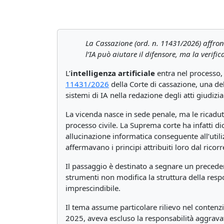
La Cassazione (ord. n. 11431/2026) affronta
l’IA può aiutare il difensore, ma la verif
L’
intelligenza artificiale
entra nel processo, 
11431/2026
della Corte di cassazione, una d
sistemi di IA nella redazione degli atti giudizia
La vicenda nasce in sede penale, ma le ricadut
processo civile. La Suprema corte ha infatti d
allucinazione informatica conseguente all’utiliz
affermavano i principi attribuiti loro dal ricorre
Il passaggio è destinato a segnare un precede
strumenti non modifica la struttura della respon
imprescindibile.
Il tema assume particolare rilievo nel contenzi
2025, aveva escluso la responsabilità aggravat