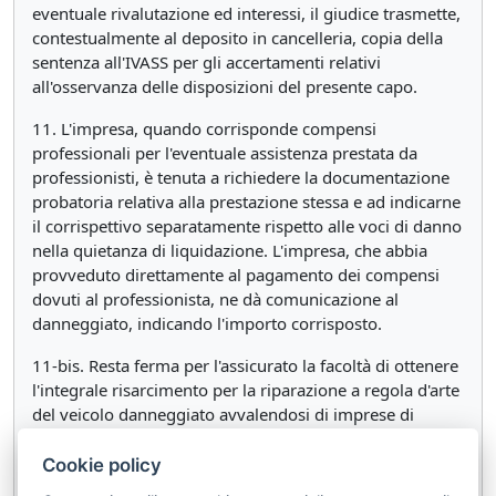
eventuale rivalutazione ed interessi, il giudice trasmette,
contestualmente al deposito in cancelleria, copia della
sentenza all'IVASS per gli accertamenti relativi
all'osservanza delle disposizioni del presente capo.
11. L'impresa, quando corrisponde compensi
professionali per l'eventuale assistenza prestata da
professionisti, è tenuta a richiedere la documentazione
probatoria relativa alla prestazione stessa e ad indicarne
il corrispettivo separatamente rispetto alle voci di danno
nella quietanza di liquidazione. L'impresa, che abbia
provveduto direttamente al pagamento dei compensi
dovuti al professionista, ne dà comunicazione al
danneggiato, indicando l'importo corrisposto.
11-bis. Resta ferma per l'assicurato la facoltà di ottenere
l'integrale risarcimento per la riparazione a regola d'arte
del veicolo danneggiato avvalendosi di imprese di
autoriparazione di propria fiducia abilitate ai sensi della
legge 5 febbraio 1992, n. 122. A tal fine, l'impresa di
Cookie policy
autoriparazione fornisce la documentazione fiscale e