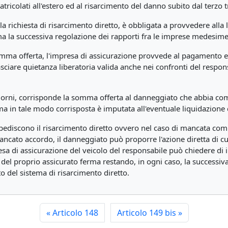
atricolati all'estero ed al risarcimento del danno subito dal terzo 
la richiesta di risarcimento diretto, è obbligata a provvedere alla
ma la successiva regolazione dei rapporti fra le imprese medesime
somma offerta, l'impresa di assicurazione provvede al pagamento en
ciare quietanza liberatoria valida anche nei confronti del respons
giorni, corrisponde la somma offerta al danneggiato che abbia com
a in tale modo corrisposta è imputata all'eventuale liquidazione 
ediscono il risarcimento diretto ovvero nel caso di mancata comun
 mancato accordo, il danneggiato può proporre l'azione diretta di cu
esa di assicurazione del veicolo del responsabile può chiedere di 
 del proprio assicurato ferma restando, in ogni caso, la successiv
 del sistema di risarcimento diretto.
«
Articolo 148
Articolo 149 bis
»