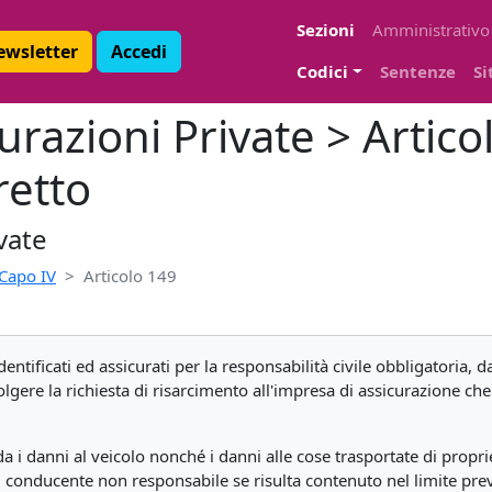
Sezioni
Amministrativo
Newsletter
Accedi
Codici
Sentenze
Si
urazioni Private > Artic
retto
vate
Capo IV
Articolo 149
dentificati ed assicurati per la responsabilità civile obbligatoria, d
gere la richiesta di risarcimento all'impresa di assicurazione che h
a i danni al veicolo nonché i danni alle cose trasportate di propri
 conducente non responsabile se risulta contenuto nel limite prev