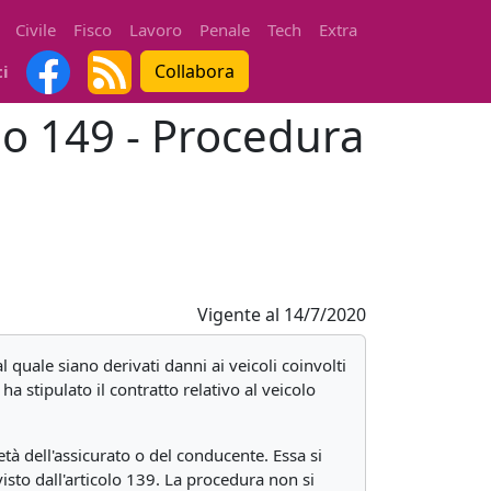
Civile
Fisco
Lavoro
Penale
Tech
Extra
Collabora
ti
olo 149 - Procedura
Vigente al
14/7/2020
al quale siano derivati danni ai veicoli coinvolti
a stipulato il contratto relativo al veicolo
età dell'assicurato o del conducente. Essa si
isto dall'articolo 139. La procedura non si