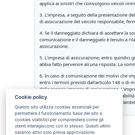
applica ai sinistri che coinvolgono veicoli imm
3. L'impresa, a seguito della presentazione del
di assicurazione del veicolo responsabile, fer
4. Se il danneggiato dichiara di accettare la 
comunicazione e il danneggiato è tenuto a rilas
assicurazione.
5. L'impresa di assicurazione, entro quindici 
abbia fatto pervenire alcuna risposta. La somm
6. In caso di comunicazione dei motivi che imp
entro i termini previsti dall'articolo 148 o di
della propria impresa di assicurazione. L'impr
l'altra impresa, riconoscendo la responsabilità
Cookie policy
medesime secondo quanto previsto nell'ambito
Questo sito utilizza cookies essenziali per
permettere il funzionamento base del sito e
cookies statistici per comprendere come gli
utenti interagiscono con lo stesso. Questi ultimi
saranno attivi solo previa approvazione.