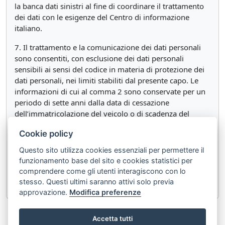
la banca dati sinistri al fine di coordinare il trattamento
dei dati con le esigenze del Centro di informazione
italiano.
7. Il trattamento e la comunicazione dei dati personali
sono consentiti, con esclusione dei dati personali
sensibili ai sensi del codice in materia di protezione dei
dati personali, nei limiti stabiliti dal presente capo. Le
informazioni di cui al comma 2 sono conservate per un
periodo di sette anni dalla data di cessazione
dell’immatricolazione del veicolo o di scadenza del
contratto di assicurazione.
Cookie policy
8. Il Centro di informazione coopera con i centri di
Questo sito utilizza cookies essenziali per permettere il
informazione istituiti dagli altri Stati membri per
funzionamento base del sito e cookies statistici per
l’attuazione delle disposizioni previste dall’ordinamento
comprendere come gli utenti interagiscono con lo
comunitario.
stesso. Questi ultimi saranno attivi solo previa
approvazione.
Modifica preferenze
«
Articolo 153
Articolo 155
»
Accetta tutti