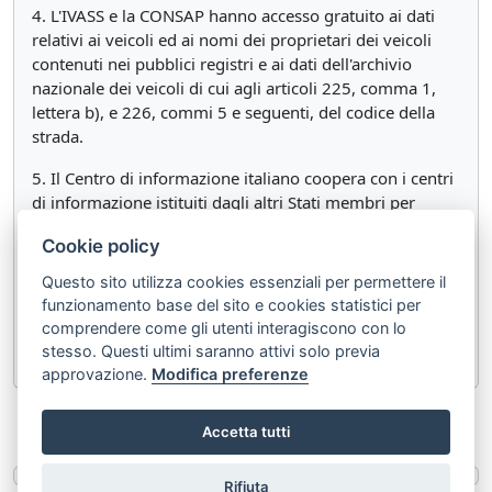
4. L'IVASS e la CONSAP hanno accesso gratuito ai dati
relativi ai veicoli ed ai nomi dei proprietari dei veicoli
contenuti nei pubblici registri e ai dati dell'archivio
nazionale dei veicoli di cui agli articoli 225, comma 1,
lettera b), e 226, commi 5 e seguenti, del codice della
strada.
5. Il Centro di informazione italiano coopera con i centri
di informazione istituiti dagli altri Stati membri per
l'attuazione delle disposizioni previste dall'ordinamento
Cookie policy
comunitario.
Questo sito utilizza cookies essenziali per permettere il
5-bis. A richiesta delle parti interessate, i dati forniti dal
funzionamento base del sito e cookies statistici per
Centro di informazione italiano devono essere
comprendere come gli utenti interagiscono con lo
disponibili in formato elettronico.
stesso. Questi ultimi saranno attivi solo previa
approvazione.
Modifica preferenze
«
Articolo 154
Articolo 156
»
Accetta tutti
Rifiuta