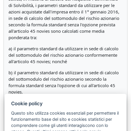
di Solvibilità, i parametri standard da utilizzare per le
azioni acquistate dall'impresa entro il 1° gennaio 2016,
in sede di calcolo del sottomodulo del rischio azionario
secondo la formula standard senza l'opzione prevista
all'articolo 45 novies sono calcolati come media
ponderata tra:
a) il parametro standard da utilizzare in sede di calcolo
del sottomodulo del rischio azionario conformemente
all'articolo 45 novies; nonché
b) il parametro standard da utilizzare in sede di calcolo
del sottomodulo del rischio azionario secondo la
formula standard senza l'opzione di cui all'articolo 45
novies.
3. La ponderazione relativa al parametro di cui al
Cookie policy
comma 2, lettera b), aumenta almeno linearmente alla
Questo sito utilizza cookies essenziali per permettere il
fine di ogni anno, partendo dallo 0 per cento nell'anno
funzionamento base del sito e cookies statistici per
avente inizio il 1° gennaio 2016 fino al 100 per cento al
comprendere come gli utenti interagiscono con lo
1° gennaio 2023.