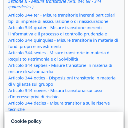
Sezione II - Misure transitorie
(artt. 344 ter - 344
quaterdecies )
Articolo 344 ter - Misure transitorie inerenti particolari
tipi di imprese di assicurazione o di riassicurazione
Articolo 344 quater - Misure transitorie inerenti
l'informativa e il processo di controllo prudenziale
Articolo 344 quinquies - Misure transitorie in materia di
fondi propri e investimenti
Articolo 344 sexies - Misure transitorie in materia di
Requisito Patrimoniale di Solvibilità
Articolo 344 septies - Misure transitorie in materia di
misure di salvaguardia
Articolo 344 octies - Disposizioni transitorie in materia
di vigilanza sul gruppo
Articolo 344 novies - Misura transitoria sui tassi
d'interesse privi di rischio
Articolo 344 decies - Misura transitoria sulle riserve
tecniche
Articolo 344 undecies - Piano di transizione sulle misure
Cookie policy
transitorie relative ai tassi d'interesse privi di rischio e