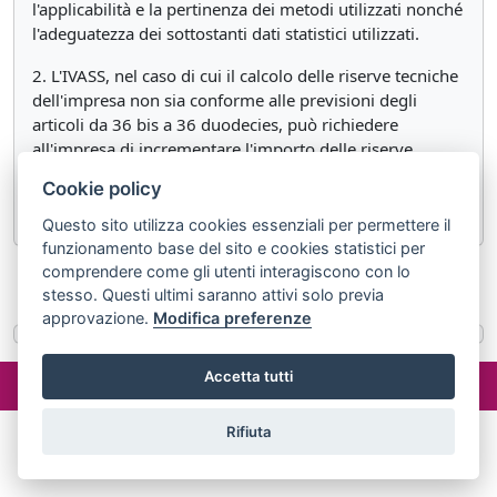
l'applicabilità e la pertinenza dei metodi utilizzati nonché
l'adeguatezza dei sottostanti dati statistici utilizzati.
2. L'IVASS, nel caso di cui il calcolo delle riserve tecniche
dell'impresa non sia conforme alle previsioni degli
articoli da 36 bis a 36 duodecies, può richiedere
all'impresa di incrementare l'importo delle riserve
tecniche fino all'ammontare calcolato nel rispetto di
Cookie policy
quanto previsto da tali articoli.
Questo sito utilizza cookies essenziali per permettere il
funzionamento base del sito e cookies statistici per
comprendere come gli utenti interagiscono con lo
«
Articolo 36 duodecies
Articolo 37
»
stesso. Questi ultimi saranno attivi solo previa
approvazione.
Modifica preferenze
©2024 misterlex.it -
redazione@misterlex.it
-
Privacy
- P.I.
Accetta tutti
02029690472
Rifiuta