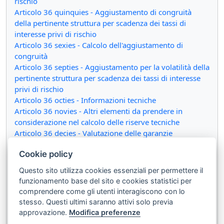
rischio
Articolo 36 quinquies - Aggiustamento di congruità
della pertinente struttura per scadenza dei tassi di
interesse privi di rischio
Articolo 36 sexies - Calcolo dell'aggiustamento di
congruità
Articolo 36 septies - Aggiustamento per la volatilità della
pertinente struttura per scadenza dei tassi di interesse
privi di rischio
Articolo 36 octies - Informazioni tecniche
Articolo 36 novies - Altri elementi da prendere in
considerazione nel calcolo delle riserve tecniche
Articolo 36 decies - Valutazione delle garanzie
finanziarie e delle opzioni contrattuali incluse nei
Cookie policy
contratti di assicurazione e di riassicurazione
Articolo 36 undecies - Importi recuperabili da contratti
Questo sito utilizza cookies essenziali per permettere il
di riassicurazione e società veicolo
funzionamento base del sito e cookies statistici per
Articolo 36 duodecies - Qualità dei dati
comprendere come gli utenti interagiscono con lo
Articolo 36 terdecies - Adeguatezza delle riserve
stesso. Questi ultimi saranno attivi solo previa
tecniche
approvazione.
Modifica preferenze
Articolo 37 - Riserve tecniche dei rami danni