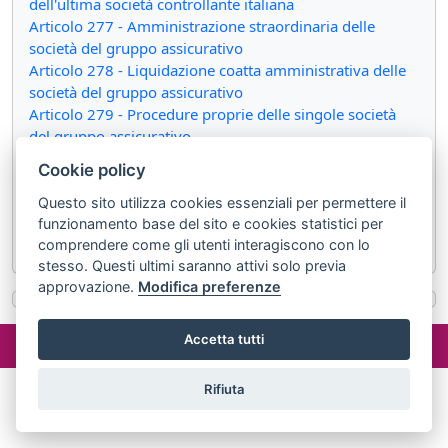
dell'ultima società controllante italiana
Articolo 277 - Amministrazione straordinaria delle
società del gruppo assicurativo
Articolo 278 - Liquidazione coatta amministrativa delle
società del gruppo assicurativo
Articolo 279 - Procedure proprie delle singole società
del gruppo assicurativo
Articolo 280 - Disposizioni comuni agli organi delle
Cookie policy
procedure
Articolo 281 - Disposizioni comuni sulla competenza
Questo sito utilizza cookies essenziali per permettere il
giurisdizionale
funzionamento base del sito e cookies statistici per
comprendere come gli utenti interagiscono con lo
Articolo 282 - Gruppi e società non iscritte all'albo
stesso. Questi ultimi saranno attivi solo previa
approvazione.
Modifica preferenze
©2024 misterlex.it -
redazione@misterlex.it
-
Privacy
- P.I.
Accetta tutti
02029690472
Rifiuta