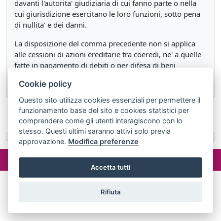
davanti l'autorita' giudiziaria di cui fanno parte o nella
cui giurisdizione esercitano le loro funzioni, sotto pena
di nullita' e dei danni.
La disposizione del comma precedente non si applica
alle cessioni di azioni ereditarie tra coeredi, ne' a quelle
fatte in pagamento di debiti o per difesa di beni
posseduti dal cessionario.
Cookie policy
Questo sito utilizza cookies essenziali per permettere il
funzionamento base del sito e cookies statistici per
«
Articolo 1260
Articolo 1262
»
comprendere come gli utenti interagiscono con lo
stesso. Questi ultimi saranno attivi solo previa
approvazione.
Modifica preferenze
©2024 misterlex.it -
redazione@misterlex.it
-
Privacy
- P.I.
02029690472
Accetta tutti
Rifiuta