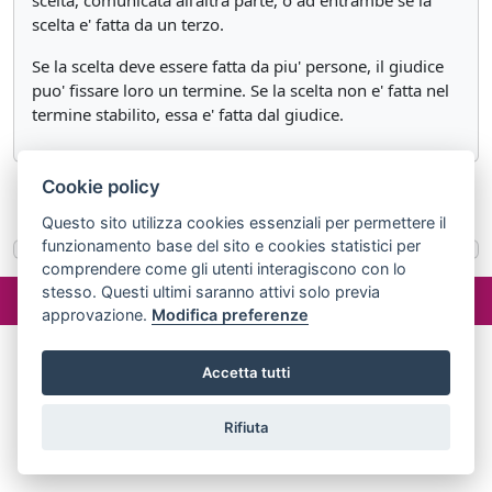
scelta, comunicata all'altra parte, o ad entrambe se la
scelta e' fatta da un terzo.
Se la scelta deve essere fatta da piu' persone, il giudice
puo' fissare loro un termine. Se la scelta non e' fatta nel
termine stabilito, essa e' fatta dal giudice.
Cookie policy
«
Articolo 1285
Articolo 1287
»
Questo sito utilizza cookies essenziali per permettere il
funzionamento base del sito e cookies statistici per
comprendere come gli utenti interagiscono con lo
©2024 misterlex.it -
redazione@misterlex.it
-
Privacy
- P.I.
stesso. Questi ultimi saranno attivi solo previa
02029690472
approvazione.
Modifica preferenze
Accetta tutti
Rifiuta