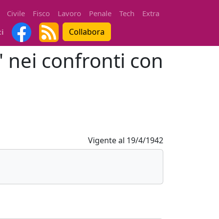
Civile
Fisco
Lavoro
Penale
Tech
Extra
Collabora
ti
a' nei confronti con
Vigente al
19/4/1942