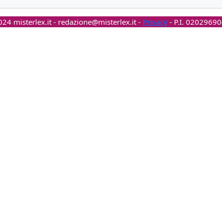
24 misterlex.it -
redazione@misterlex.it
-
Privacy
- P.I. 0202969