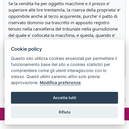
Se la vendita ha per oggetto macchine e il prezzo e'
superiore alle lire trentamila, la riserva della proprieta' e'
opponibile anche al terzo acquirente, purche' il patto di
riservato dominio sia trascritto in apposito registro
tenuto nella cancelleria del tribunale nella giurisdizione
del quale e' collocata la macchina, e questa, quando e'
acquistata dal terzo, si trovi ancora nel luogo dove la
trascrizione e' stata eseguita.
Cookie policy
Questo sito utilizza cookies essenziali per permettere il
Sono salve le disposizioni relative ai beni mobili iscritti
funzionamento base del sito e cookies statistici per
in pubblici registri.
comprendere come gli utenti interagiscono con lo
stesso. Questi ultimi saranno attivi solo previa
approvazione.
Modifica preferenze
«
Articolo 1523
Articolo 1525
»
Accetta tutti
©2024 misterlex.it -
redazione@misterlex.it
-
Privacy
- P.I.
Rifiuta
02029690472