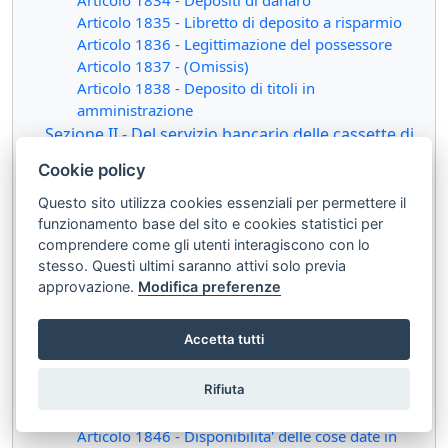
Articolo 1834 - Depositi di danaro
Articolo 1835 - Libretto di deposito a risparmio
Articolo 1836 - Legittimazione del possessore
Articolo 1837 - (Omissis)
Articolo 1838 - Deposito di titoli in
amministrazione
Sezione II - Del servizio bancario delle cassette di
sicurezza
(artt. 1839 - 1841 )
Cookie policy
Articolo 1839 - Cassette di sicurezza
Questo sito utilizza cookies essenziali per permettere il
Articolo 1840 - Apertura della cassetta
funzionamento base del sito e cookies statistici per
Articolo 1841 - Apertura forzata della cassetta
comprendere come gli utenti interagiscono con lo
Sezione III - Dell'apertura di credito bancario
(artt.
stesso. Questi ultimi saranno attivi solo previa
1842 - 1845 )
approvazione.
Modifica preferenze
Articolo 1842 - Nozione
Articolo 1843 - Utilizzazione del credito
Accetta tutti
Articolo 1844 - Garanzia
Articolo 1845 - Recesso dal contratto
Sezione IV - Dell'anticipazione bancaria
(artt. 1846 -
Rifiuta
1851 )
Articolo 1846 - Disponibilita' delle cose date in