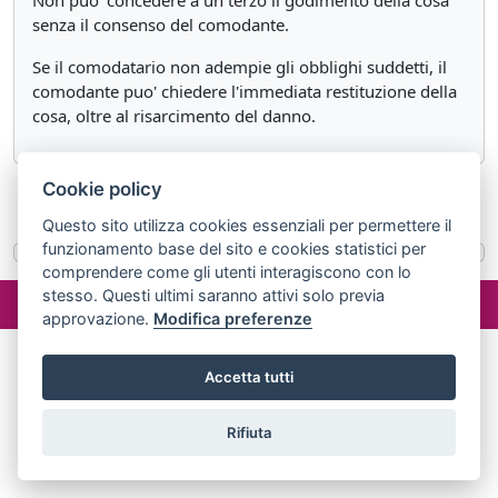
Non puo' concedere a un terzo il godimento della cosa
senza il consenso del comodante.
Se il comodatario non adempie gli obblighi suddetti, il
comodante puo' chiedere l'immediata restituzione della
cosa, oltre al risarcimento del danno.
Cookie policy
«
Articolo 1803
Articolo 1805
»
Questo sito utilizza cookies essenziali per permettere il
funzionamento base del sito e cookies statistici per
comprendere come gli utenti interagiscono con lo
©2024 misterlex.it -
redazione@misterlex.it
-
Privacy
- P.I.
stesso. Questi ultimi saranno attivi solo previa
02029690472
approvazione.
Modifica preferenze
Accetta tutti
Rifiuta