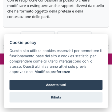
Con le reciproche concessioni si possono creare,
modificare o estinguere anche rapporti diversi da quello
che ha formato oggetto della pretesa e della
contestazione delle parti.
«
Articolo 1964
Articolo 1966
»
Cookie policy
Questo sito utilizza cookies essenziali per permettere il
funzionamento base del sito e cookies statistici per
©2024 misterlex.it -
redazione@misterlex.it
-
Privacy
- P.I.
comprendere come gli utenti interagiscono con lo
02029690472
stesso. Questi ultimi saranno attivi solo previa
approvazione.
Modifica preferenze
Accetta tutti
Rifiuta