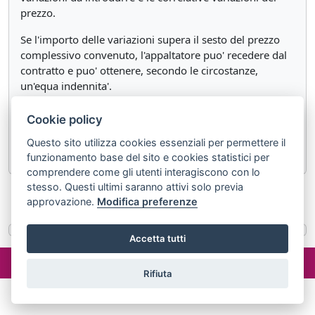
prezzo.
Se l'importo delle variazioni supera il sesto del prezzo
complessivo convenuto, l'appaltatore puo' recedere dal
contratto e puo' ottenere, secondo le circostanze,
un'equa indennita'.
Se le variazioni sono di notevole entita', il committente
Cookie policy
puo' recedere dal contratto ed e' tenuto a corrispondere
Questo sito utilizza cookies essenziali per permettere il
un equo indennizzo.
funzionamento base del sito e cookies statistici per
comprendere come gli utenti interagiscono con lo
stesso. Questi ultimi saranno attivi solo previa
«
Articolo 1659
Articolo 1661
»
approvazione.
Modifica preferenze
Accetta tutti
©2024 misterlex.it -
redazione@misterlex.it
-
Privacy
- P.I.
02029690472
Rifiuta