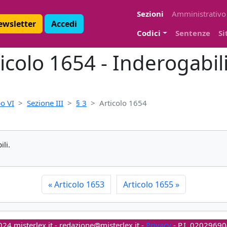
Sezioni
Amministrativo
Newsletter
Accedi
Codici
Sentenze
Si
ticolo 1654 - Inderogabili
o VI
Sezione III
§ 3
Articolo 1654
li.
«
Articolo 1653
Articolo 1655
»
24 misterlex.it -
redazione@misterlex.it
-
Privacy
- P.I. 0202969