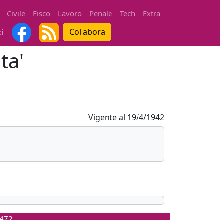
Civile
Fisco
Lavoro
Penale
Tech
Extra
Collabora
ti
ta'
Vigente al
19/4/1942
0472