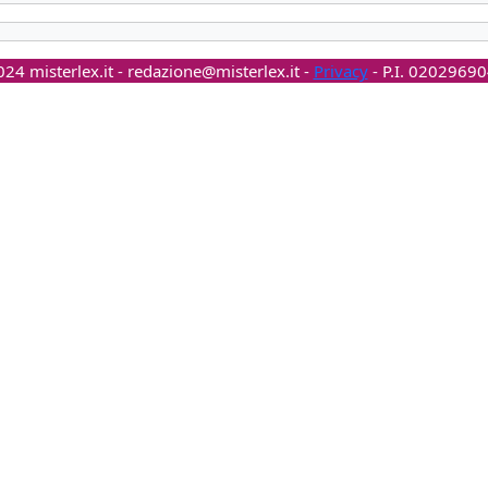
24 misterlex.it -
redazione@misterlex.it
-
Privacy
- P.I. 0202969