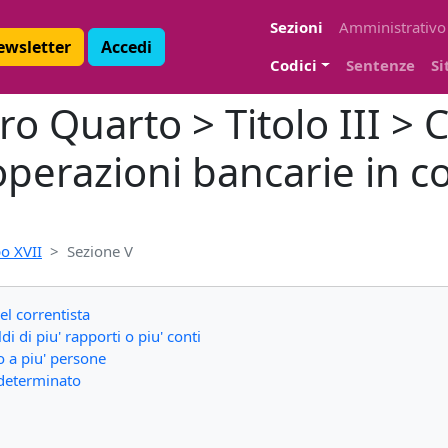
Sezioni
Amministrativo
Newsletter
Accedi
Codici
Sentenze
Si
bro Quarto > Titolo III > 
 operazioni bancarie in c
o XVII
Sezione V
el correntista
i di piu' rapporti o piu' conti
o a piu' persone
ndeterminato