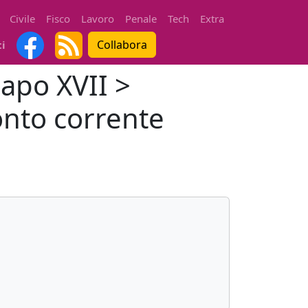
Civile
Fisco
Lavoro
Penale
Tech
Extra
Collabora
ti
Capo XVII >
onto corrente