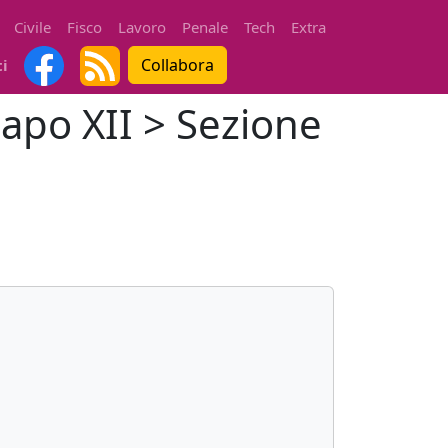
Civile
Fisco
Lavoro
Penale
Tech
Extra
Collabora
ti
 Capo XII > Sezione