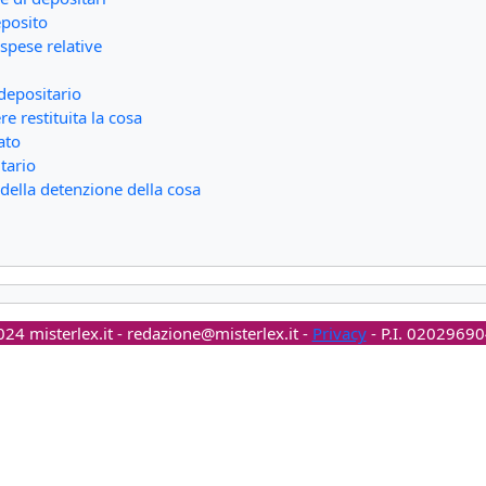
eposito
spese relative
 depositario
e restituita la cosa
ato
tario
della detenzione della cosa
24 misterlex.it -
redazione@misterlex.it
-
Privacy
- P.I. 0202969