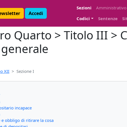
Sezioni
Amministrativo
Newsletter
Accedi
Codici
Sentenze
Si
bro Quarto > Titolo III >
n generale
o XII
Sezione I
'
a
ositario incapace
a
 e obbligo di ritirare la cosa
 e di depositari