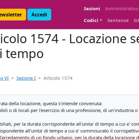
Sezioni
Amministrativo
Newsletter
Accedi
Codici
Sentenze
Si
ticolo 1574 - Locazione 
i tempo
o VI
Sezione I
Articolo 1574
ta della locazione, questa s'intende convenuta:
bili o di locali per l'esercizio di una professione, di un'industria
iliati, per la durata corrispondente all'unita' di tempo a cui e' c
rrispondente all'unita' di tempo a cui e' commisurato il corrispettiv
per l'arredamento di un fondo urbano, per la durata della locazione 