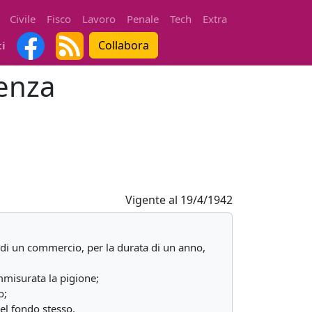
Civile
Fisco
Lavoro
Penale
Tech
Extra
Collabora
ti
senza
Vigente al
19/4/1942
 o di un commercio, per la durata di un anno,
ommisurata la pigione;
o;
del fondo stesso.