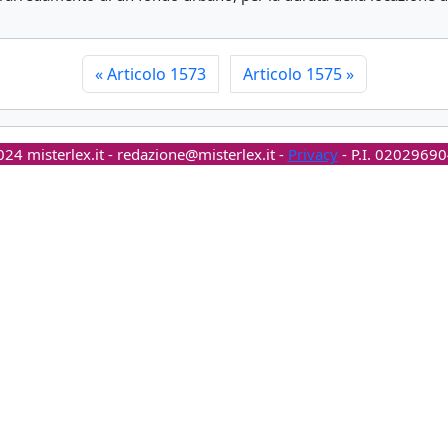
«
Articolo 1573
Articolo 1575
»
24 misterlex.it -
redazione@misterlex.it
-
Privacy
- P.I. 0202969