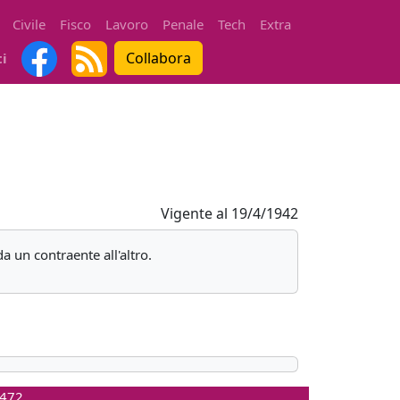
Civile
Fisco
Lavoro
Penale
Tech
Extra
Collabora
ti
Vigente al
19/4/1942
da un contraente all'altro.
0472