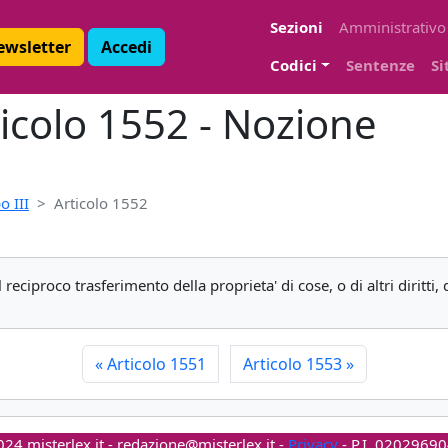
Sezioni
Amministrativo
Newsletter
Accedi
Codici
Sentenze
Si
ticolo 1552 - Nozione
o III
Articolo 1552
reciproco trasferimento della proprieta' di cose, o di altri diritti, 
«
Articolo 1551
Articolo 1553
»
24 misterlex.it -
redazione@misterlex.it
-
Privacy
- P.I. 0202969