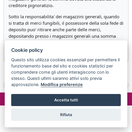
creditore pignoratizio.
Sotto la responsabilita' dei magazzini generali, quando
si tratta di merci fungibili, il possessore della sola fede di
deposito puo' ritirare anche parte delle merci,
depositando presso i magazzini generali una somma
proporzionale all'ammontare del debito garantito dalla
nota di pegno e alla quantita' delle merci ritirate.
Cookie policy
Questo sito utilizza cookies essenziali per permettere il
funzionamento base del sito e cookies statistici per
«
Articolo 1794
Articolo 1796
»
comprendere come gli utenti interagiscono con lo
stesso. Questi ultimi saranno attivi solo previa
approvazione.
Modifica preferenze
©2024 misterlex.it -
redazione@misterlex.it
-
Privacy
- P.I.
Accetta tutti
02029690472
Rifiuta