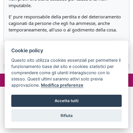
imputabile.
E' pure responsabile della perdita e del deterioramento
cagionati da persone che egli ha ammesse, anche
temporaneamente, all'uso o al godimento della cosa.
Cookie policy
«
Articolo 1587
Articolo 1589
»
Questo sito utilizza cookies essenziali per permettere il
funzionamento base del sito e cookies statistici per
comprendere come gli utenti interagiscono con lo
©2024 misterlex.it -
redazione@misterlex.it
-
Privacy
- P.I.
stesso. Questi ultimi saranno attivi solo previa
02029690472
approvazione.
Modifica preferenze
Accetta tutti
Rifiuta