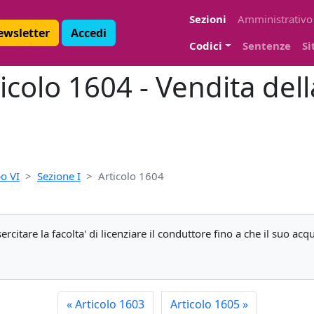
Sezioni
Amministrativo
Newsletter
Accedi
Codici
Sentenze
Si
ticolo 1604 - Vendita del
o VI
Sezione I
Articolo 1604
rcitare la facolta' di licenziare il conduttore fino a che il suo ac
«
Articolo 1603
Articolo 1605
»