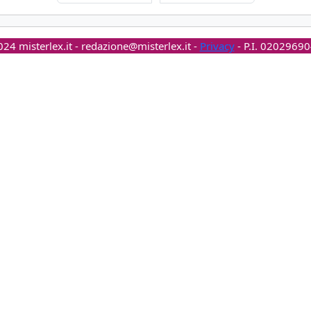
24 misterlex.it -
redazione@misterlex.it
-
Privacy
- P.I. 0202969