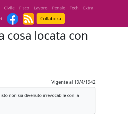
Civile
Fisco
Lavoro
Penale
Tech
Extra
Collabora
ti
la cosa locata con
Vigente al
19/4/1942
quisto non sia divenuto irrevocabile con la