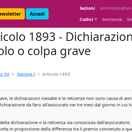
Sezioni
Amministrativo
Newsletter
Accedi
Codici
Sentenze
Si
ticolo 1893 - Dichiarazion
olo o colpa grave
o XX
Sezione I
Articolo 1893
ave, le dichiarazioni inesatte e le reticenze non sono causa di an
chiarazione da farsi all'assicurato nei tre mesi dal giorno in cui h
za della dichiarazione o la reticenza sia conosciuta dall'assicuratore
otta in proporzione della differenza tra il premio convenuto e que