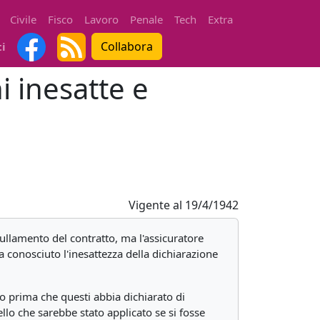
Civile
Fisco
Lavoro
Penale
Tech
Extra
Collabora
ti
i inesatte e
Vigente al
19/4/1942
nullamento del contratto, ma l'assicuratore
a conosciuto l'inesattezza della dichiarazione
, o prima che questi abbia dichiarato di
llo che sarebbe stato applicato se si fosse