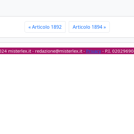
«
Articolo 1892
Articolo 1894
»
24 misterlex.it -
redazione@misterlex.it
-
Privacy
- P.I. 0202969