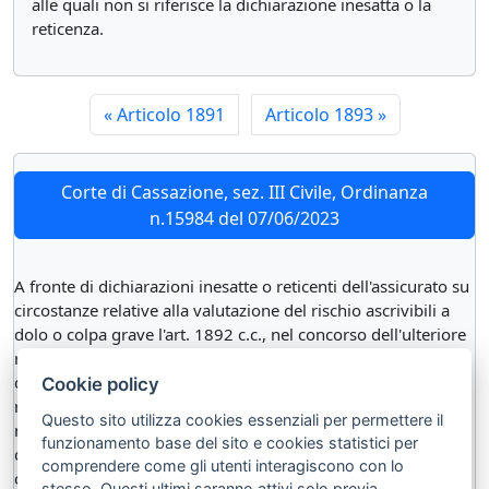
alle quali non si riferisce la dichiarazione inesatta o la
reticenza.
«
Articolo 1891
Articolo 1893
»
Corte di Cassazione, sez. III Civile, Ordinanza
n.15984 del 07/06/2023
A fronte di dichiarazioni inesatte o reticenti dell'assicurato su
circostanze relative alla valutazione del rischio ascrivibili a
dolo o colpa grave l'art. 1892 c.c., nel concorso dell'ulteriore
requisito della rilevanza delle dichiarazioni sulla formazione
del consenso dell'assicuratore, conferisce a quest'ultimo sia il
Cookie policy
rimedio della impugnazione del contratto, previa
Questo sito utilizza cookies essenziali per permettere il
manifestazione di una volontà in tal senso nel termine di
funzionamento base del sito e cookies statistici per
decadenza di tre mesi dalla conoscenza di quel
comprendere come gli utenti interagiscono con lo
comportamento doloso o gravemente colposo, sia il rimedio
stesso. Questi ultimi saranno attivi solo previa